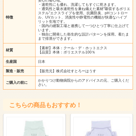
安心の着心地。
・速乾性にも優れ、洗濯してもすぐに乾きます。
・通気性と吸水速乾性を兼ね備えた素材”吸収するポリエ
ステル”エクスライブを使用。抗菌防臭、pHコントロー
特徴
ル、UVカット、消臭性や静電性の機能が快適なハイブ
リット生地です。
・国内の縫製工場と連携して一つひとつ丁寧に仕上げて
います。
・独自に開発した衛生的な設計パターンを採用。着たま
まで排泄ができます。
【素材】本体：クール・デ・ホットエクス
材質
【品質】本体：ポリエステル100％
生産国
日本
製造・販売
【販売元】株式会社すとろーはうす
かかりつけ動物病院からのアドバイスの元、ご購入くだ
ご購入の前に
さい。
こちらの商品もおすすめ！