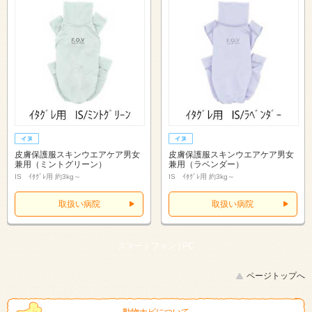
皮膚保護服スキンウエアケア男女
皮膚保護服スキンウエアケア男女
兼用（ミントグリーン）
兼用（ラベンダー）
IS ｲﾀｸﾞﾚ用 約3kg～
IS ｲﾀｸﾞﾚ用 約3kg～
取扱い病院
取扱い病院
スマートフォン |
PC
ページトップへ
動物ナビについて