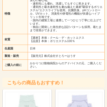
安心の着心地。
・速乾性にも優れ、洗濯してもすぐに乾きます。
・通気性と吸水速乾性を兼ね備えた素材”吸収するポリエ
ステル”エクスライブを使用。抗菌防臭、pHコントロー
特徴
ル、UVカット、消臭性や静電性の機能が快適なハイブ
リット生地です。
・国内の縫製工場と連携して一つひとつ丁寧に仕上げて
います。
・独自に開発した衛生的な設計パターンを採用。着たま
まで排泄ができます。
【素材】本体：クール・デ・ホットエクス
材質
【品質】本体：ポリエステル100％
生産国
日本
製造・販売
【販売元】株式会社すとろーはうす
かかりつけ動物病院からのアドバイスの元、ご購入くだ
ご購入の前に
さい。
こちらの商品もおすすめ！