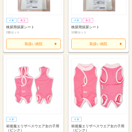
検尿用採尿シート
検尿用採尿シート
2枚セット
10枚セット
取扱い病院
取扱い病院
術後服エリザベスウエア女の子用
術後服エリザベスウエア女の子用
（ピンク）
（ピンク）