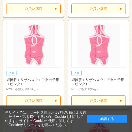
取扱い病院
取扱い病院
術後服エリザベスウエア女の子用
術後服エリザベスウエア女の子用
（ピンク）
（ピンク）
N2S 小型犬 約1.5kg～
NS 小型犬 約2kg～
取扱い病院
取扱い病院
当サイトでは、サービス向上およびお客様により適
したサービスを提供するため、Cookieを利用して
承諾する
います。サイトのCookieの使用に関しては、
「Cookieポリシー」
をお読みください。