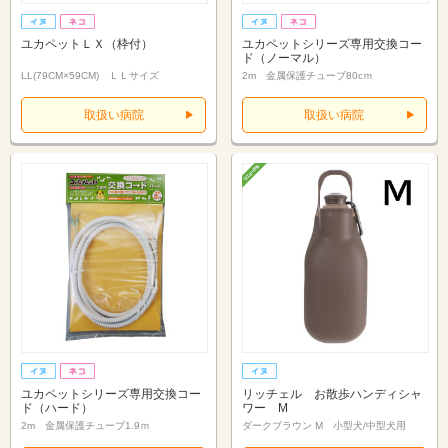
ユカペットＬＸ（枠付）
ユカペットシリーズ専用交換コー
ド（ノーマル）
LL(79CM×59CM) ＬＬサイズ
2m 金属保護チューブ80cｍ
取扱い病院
取扱い病院
ユカペットシリーズ専用交換コー
リッチェル お散歩ハンディシャ
ド（ハード）
ワー M
2m 金属保護チューブ1.9ｍ
ダークブラウン M 小型犬/中型犬用