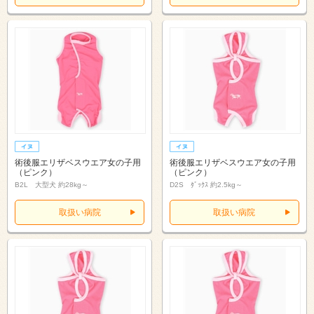
術後服エリザベスウエア女の子用
術後服エリザベスウエア女の子用
（ピンク）
（ピンク）
B2L 大型犬 約28kg～
D2S ﾀﾞｯｸｽ 約2.5kg～
取扱い病院
取扱い病院