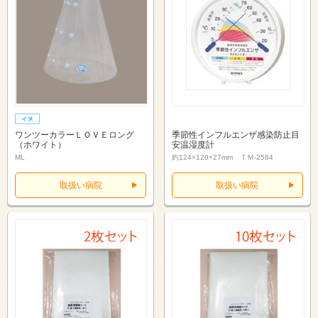
ワンツーカラーＬＯＶＥロング
季節性インフルエンザ感染防止目
（ホワイト）
安温湿度計
ML
約124×120×27mm ＴＭ-2584
取扱い病院
取扱い病院