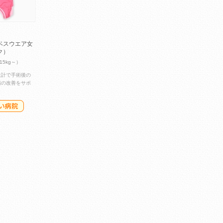
ベスウエア女
ク）
15kg～）
設計で手術後の
病の改善をサポ