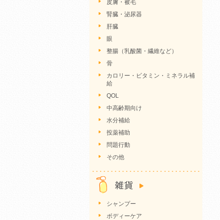
皮膚・被毛
腎臓・泌尿器
肝臓
眼
整腸（乳酸菌・繊維など）
骨
カロリー・ビタミン・ミネラル補
給
QOL
中高齢期向け
水分補給
投薬補助
問題行動
その他
シャンプー
ボディーケア