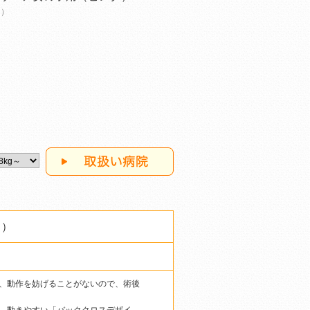
～）
ク）
、動作を妨げることがないので、術後