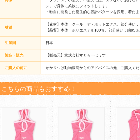
特徴
・ダックス、小型犬、中型犬には、ズレない、脱げない
ン」で身体に柔軟にフィットします。
・独自に開発した衛生的な設計パターンを採用。着たま
【素材】本体：クール・デ・ホットエクス、部分使い：
材質
【品質】本体：ポリエステル100％、部分使い：綿95％
生産国
日本
製造・販売
【販売元】株式会社すとろーはうす
ご購入の前に
かかりつけ動物病院からのアドバイスの元、ご購入くだ
こちらの商品もおすすめ！