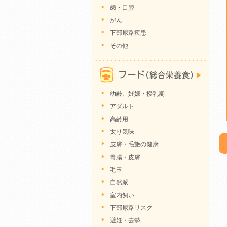
歯・口腔
がん
下部尿路疾患
その他
幼齢、妊娠・授乳期
アダルト
高齢用
太り気味
皮膚・毛艶の健康
胃腸・皮膚
毛玉
自然派
室内飼い
下部尿路リスク
避妊・去勢