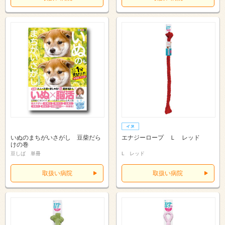
いぬのまちがいさがし 豆柴だら
エナジーロープ Ｌ レッド
けの巻
豆しば 単冊
L レッド
取扱い病院
取扱い病院