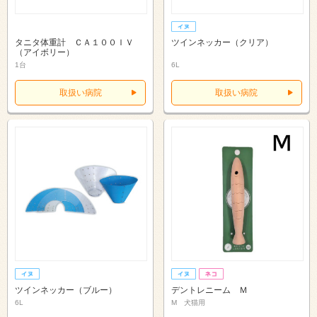
タニタ体重計 ＣＡ１００ＩＶ
ツインネッカー（クリア）
（アイボリー）
1台
6L
取扱い病院
取扱い病院
ツインネッカー（ブルー）
デントレニーム Ｍ
6L
M 犬猫用