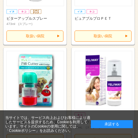
ビターアップルスプレー
ピュアブルプロＰＥＴ
473ml (スプレー)
取扱い病院
取扱い病院
当サイトでは、サービス向上およびお客様により適
ピルカッタークラッシャーつき
フェリウェイスプレー
したサービスを提供するため、Cookieを利用して
承諾する
います。サイトのCookieの使用に関しては、
60mL (スプレー)
「Cookieポリシー」
をお読みください。