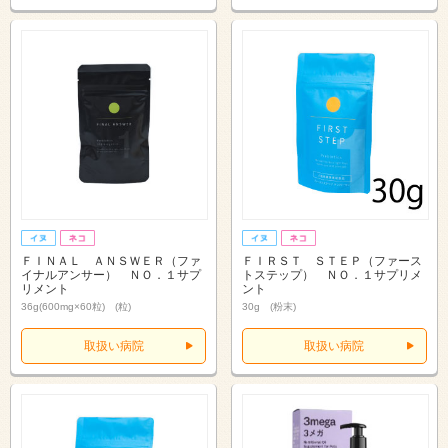
ＦＩＮＡＬ ＡＮＳＷＥＲ（ファ
ＦＩＲＳＴ ＳＴＥＰ（ファース
イナルアンサー） ＮＯ．１サプ
トステップ） ＮＯ．１サプリメ
リメント
ント
36g(600mg×60粒) (粒)
30g (粉末)
取扱い病院
取扱い病院