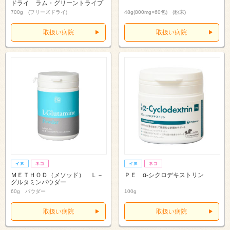
ドライ ラム・グリーントライプ
700g (フリーズドライ)
48g(800mg×60包) (粉末)
取扱い病院
取扱い病院
ＭＥＴＨＯＤ（メソッド） Ｌ－
ＰＥ α‐シクロデキストリン
グルタミンパウダー
60g パウダー
100g
取扱い病院
取扱い病院