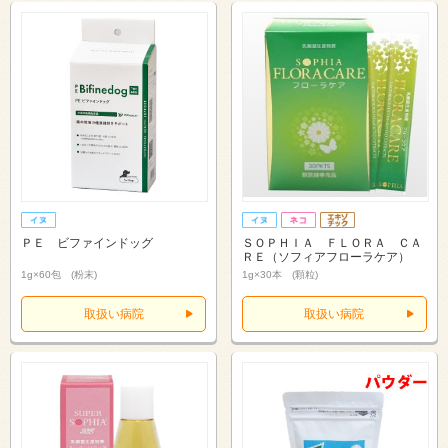
ＰＥ ビファインドッグ
ＳＯＰＨＩＡ ＦＬＯＲＡ ＣＡ
ＲＥ（ソフィアフローラケア）
1g×60包 (粉末)
1g×30本 (顆粒)
取扱い病院
取扱い病院