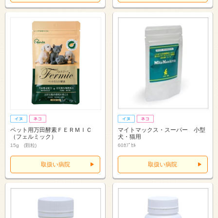
ペット用万田酵素ＦＥＲＭＩＣ
マイトマックス・スーパー 小型
（フェルミック）
犬・猫用
15g (顆粒)
60ｶﾌﾟｾﾙ
取扱い病院
取扱い病院