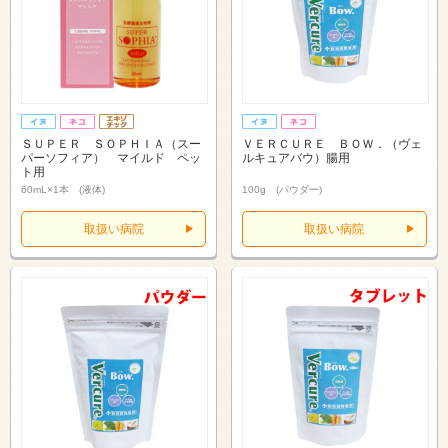
ＳＵＰＥＲ ＳＯＰＨＩＡ（スー
ＶＥＲＣＵＲＥ ＢＯＷ．（ヴェ
パーソフィア） マイルド ペッ
ルキュアバウ）腸用
ト用
60mL×1本 (液体)
100g (パウダー)
取扱い病院
取扱い病院