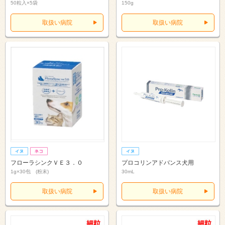
50粒入×5袋
150g
取扱い病院
取扱い病院
フローラシンクＶＥ３．０
プロコリンアドバンス犬用
1g×30包 (粉末)
30mL
取扱い病院
取扱い病院