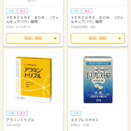
ＶＥＲＣＵＲＥ ＢＯＷ．（ヴェ
ＶＥＲＣＵＲＥ ＢＯＷ．（ヴェ
ルキュアバウ）腸用
ルキュアバウ）腸用
200g (パウダー)
100g(400粒) (粒)
取扱い病院
取扱い病院
アラミントリプル
エスプレスＨ６１
5mL×30包
60粒入 犬用