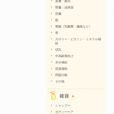
皮膚・被毛
腎臓・泌尿器
肝臓
眼
整腸（乳酸菌・繊維など）
骨
カロリー・ビタミン・ミネラル補
給
QOL
中高齢期向け
水分補給
投薬補助
問題行動
その他
シャンプー
ボディーケア