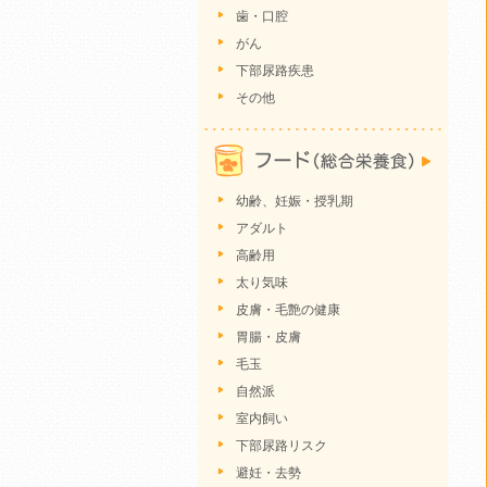
歯・口腔
がん
下部尿路疾患
その他
幼齢、妊娠・授乳期
アダルト
高齢用
太り気味
皮膚・毛艶の健康
胃腸・皮膚
毛玉
自然派
室内飼い
下部尿路リスク
避妊・去勢