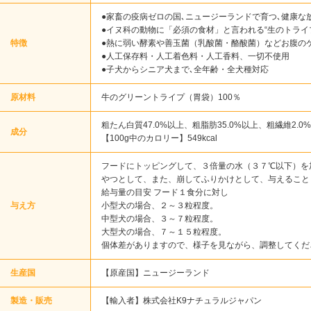
●家畜の疫病ゼロの国､ニュージーランドで育つ､健康な放
●イヌ科の動物に「必須の食材」と言われる“生のトライ
特徴
●熱に弱い酵素や善玉菌（乳酸菌・酪酸菌）などお腹の
●人工保存料・人工着色料・人工香料、一切不使用
●子犬からシニア犬まで､全年齢・全犬種対応
原材料
牛のグリーントライプ（胃袋）100％
粗たん白質47.0%以上、粗脂肪35.0%以上、粗繊維2.0
成分
【100g中のカロリー】549kcal
フードにトッピングして、３倍量の水（３７℃以下）を
やつとして、また、崩してふりかけとして、与えること
給与量の目安 フード１食分に対し
与え方
小型犬の場合、２～３粒程度。
中型犬の場合、３～７粒程度。
大型犬の場合、７～１５粒程度。
個体差がありますので、様子を見ながら、調整してくだ
生産国
【原産国】ニュージーランド
製造・販売
【輸入者】株式会社K9ナチュラルジャパン