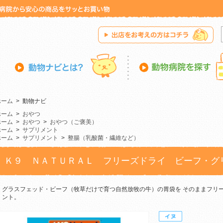
ホーム
>
動物ナビ
ホーム
>
おやつ
ホーム
>
おやつ
>
おやつ（ご褒美）
ホーム
>
サプリメント
ホーム
>
サプリメント
>
整腸（乳酸菌・繊維など）
Ｋ９ ＮＡＴＵＲＡＬ フリーズドライ ビーフ・グ
グラスフェッド・ビーフ（牧草だけで育つ自然放牧の牛）の胃袋を そのままフリー
ント。