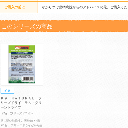
ご購入の前に
かかりつけ動物病院からのアドバイスの元、ご購入くだ
このシリーズの商品
Ｋ９ ＮＡＴＵＲＡＬ フ
リーズドライ ラム・グリ
ーントライプ
（7g (フリーズドライ)）
熱に弱い動物性の“乳酸菌”や“酵
素”も、 フリーズドライだから生