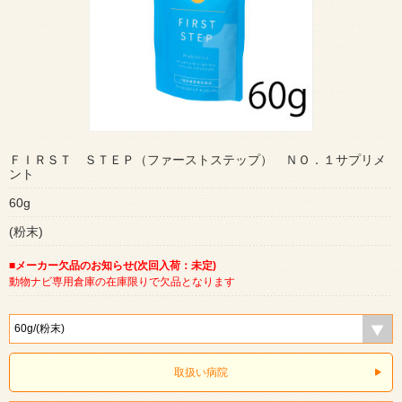
ＦＩＲＳＴ ＳＴＥＰ（ファーストステップ） ＮＯ．１サプリメ
ント
60g
(粉末)
■メーカー欠品のお知らせ(次回入荷：未定)
動物ナビ専用倉庫の在庫限りで欠品となります
取扱い病院