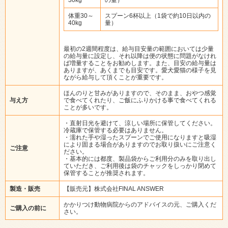
体重30～
スプーン6杯以上（1袋で約10日以内の
40kg
量）
最初の2週間程度は、給与目安量の範囲においては少量
の給与量に設定し、それ以降は便の状態に問題がなけれ
ば増量することをお勧めします。また、目安の給与量は
ありますが、あくまでも目安です。愛犬愛猫の様子を見
ながら給与して頂くことが重要です。
ほんのりと甘みがありますので、そのまま、おやつ感覚
与え方
で食べてくれたり、ご飯にふりかける事で食べてくれる
ことが多いです。
・直射日光を避けて、涼しい場所に保管してください。
冷蔵庫で保管する必要はありません。
・濡れた手や湿ったスプーンでご使用になりますと吸湿
により固まる場合がありますのでお取り扱いにご注意く
ご注意
ださい。
・基本的には都度、製品袋からご利用分のみを取り出し
ていただき、ご利用後は袋のチャックをしっかり閉めて
保管することが推奨されます。
製造・販売
【販売元】株式会社FINAL ANSWER
かかりつけ動物病院からのアドバイスの元、ご購入くだ
ご購入の前に
さい。