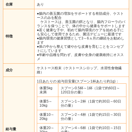
在庫
あり
●腸内の善玉菌の増加をサポートする有効成分、ケスト
ースのみを配合
ケストースは、善玉菌の餌となり、腸内フローラのバ
ランスを保つことで、体の中から健康をサポートします
●若く健康な子や、初めて腸内環境のケアを始める子に
も安心して使用できるため、菌活デビューに最適です
特徴
●腸内環境の健康習慣として3～6ヵ月の継続をお勧めし
ます
●体の中から整えて健やかな皮膚を育むことをコンセプ
トにしています
●年齢や品種を問わず、皮膚や全身の健康維持にオスス
メ
ケストース粉末（ケストースシロップ、水溶性食物繊
成分
維）
1日あたりの 給与目安量(スプーン1杯あたり約1g)：
体重5kg
スプーン0.5杯～1杯（1袋で約60日～
未満
120日分の量）
体重5～
スプーン1～2杯（1袋で約30日～60日
10kg
分の量）
体重10～
スプーン2～4杯（1袋で約15日～30日
20kg
分の量）
体重20～
スプーン4～6杯（1袋で約10日～15日
給与量
30kg
の量）