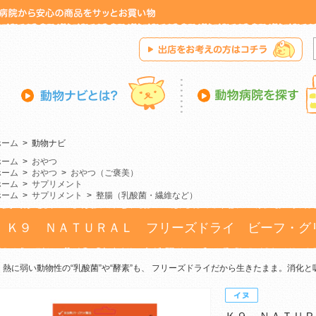
ホーム
>
動物ナビ
ホーム
>
おやつ
ホーム
>
おやつ
>
おやつ（ご褒美）
ホーム
>
サプリメント
ホーム
>
サプリメント
>
整腸（乳酸菌・繊維など）
Ｋ９ ＮＡＴＵＲＡＬ フリーズドライ ビーフ・グ
熱に弱い動物性の“乳酸菌”や“酵素”も、 フリーズドライだから生きたまま。消化