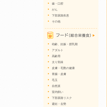
歯・口腔
がん
下部尿路疾患
その他
幼齢、妊娠・授乳期
アダルト
高齢用
太り気味
皮膚・毛艶の健康
胃腸・皮膚
毛玉
自然派
室内飼い
下部尿路リスク
避妊・去勢