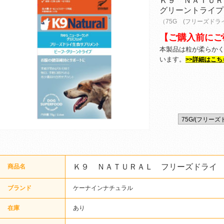
Ｋ９ ＮＡＴＵＲ
グリーントライプ
（75G (フリーズドラ
【ご購入前にご
本製品は粒が柔らか
います。
>>詳細はこち
Ｋ９ ＮＡＴＵＲＡＬ フリーズドライ
商品名
ブランド
ケーナインナチュラル
在庫
あり