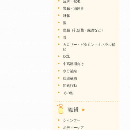
皮膚・被毛
腎臓・泌尿器
肝臓
眼
整腸（乳酸菌・繊維など）
骨
カロリー・ビタミン・ミネラル補
給
QOL
中高齢期向け
水分補給
投薬補助
問題行動
その他
シャンプー
ボディーケア