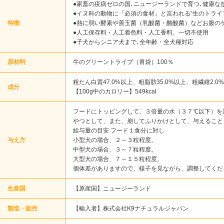
●家畜の疫病ゼロの国､ニュージーランドで育つ､健康な放
●イヌ科の動物に「必須の食材」と言われる“生のトライ
特徴
●熱に弱い酵素や善玉菌（乳酸菌・酪酸菌）などお腹の
●人工保存料・人工着色料・人工香料、一切不使用
●子犬からシニア犬まで､全年齢・全犬種対応
原材料
牛のグリーントライプ（胃袋）100％
粗たん白質47.0%以上、粗脂肪35.0%以上、粗繊維2.0
成分
【100g中のカロリー】549kcal
フードにトッピングして、３倍量の水（３７℃以下）を
やつとして、また、崩してふりかけとして、与えること
給与量の目安 フード１食分に対し
与え方
小型犬の場合、２～３粒程度。
中型犬の場合、３～７粒程度。
大型犬の場合、７～１５粒程度。
個体差がありますので、様子を見ながら、調整してくだ
生産国
【原産国】ニュージーランド
製造・販売
【輸入者】株式会社K9ナチュラルジャパン