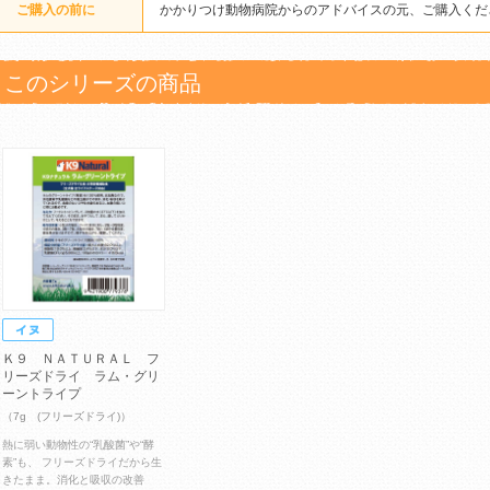
ご購入の前に
かかりつけ動物病院からのアドバイスの元、ご購入くだ
このシリーズの商品
Ｋ９ ＮＡＴＵＲＡＬ フ
リーズドライ ラム・グリ
ーントライプ
（7g (フリーズドライ)）
熱に弱い動物性の“乳酸菌”や“酵
素”も、 フリーズドライだから生
きたまま。消化と吸収の改善