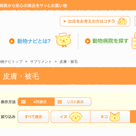
動物ナビトップ
>
サプリメント
>
皮膚・被毛
皮膚・被毛