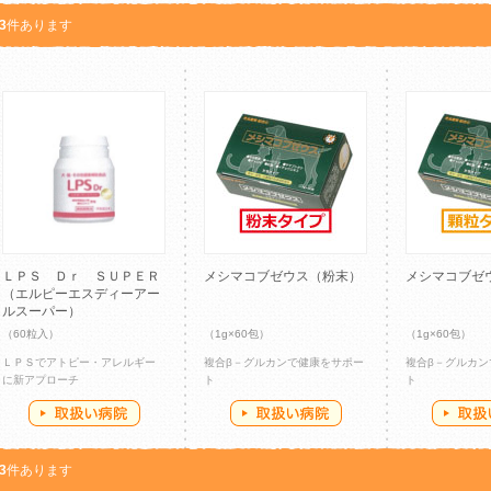
3
件あります
ＬＰＳ Ｄｒ ＳＵＰＥＲ
メシマコブゼウス（粉末）
メシマコブゼ
（エルピーエスディーアー
ルスーパー）
（60粒入）
（1g×60包）
（1g×60包）
ＬＰＳでアトピー・アレルギー
複合β－グルカンで健康をサポー
複合β－グルカン
に新アプローチ
ト
ト
3
件あります