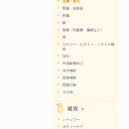
皮膚・被毛
腎臓・泌尿器
肝臓
眼
整腸（乳酸菌・繊維など）
骨
カロリー・ビタミン・ミネラル補
給
QOL
中高齢期向け
水分補給
投薬補助
問題行動
その他
シャンプー
ボディーケア