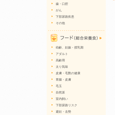
歯・口腔
がん
下部尿路疾患
その他
幼齢、妊娠・授乳期
アダルト
高齢用
太り気味
皮膚・毛艶の健康
胃腸・皮膚
毛玉
自然派
室内飼い
下部尿路リスク
避妊・去勢