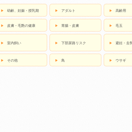
幼齢、妊娠・授乳期
アダルト
高齢用
皮膚・毛艶の健康
胃腸・皮膚
毛玉
室内飼い
下部尿路リスク
避妊・去
その他
鳥
ウサギ