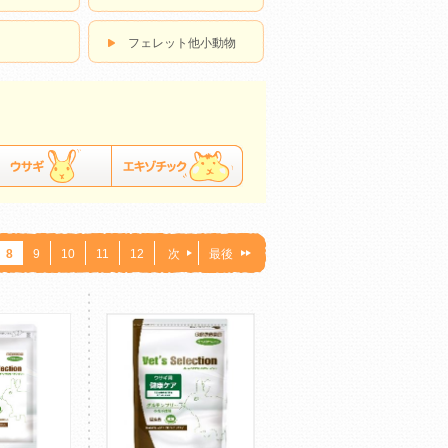
フェレット他小動物
8
9
10
11
12
次
最後