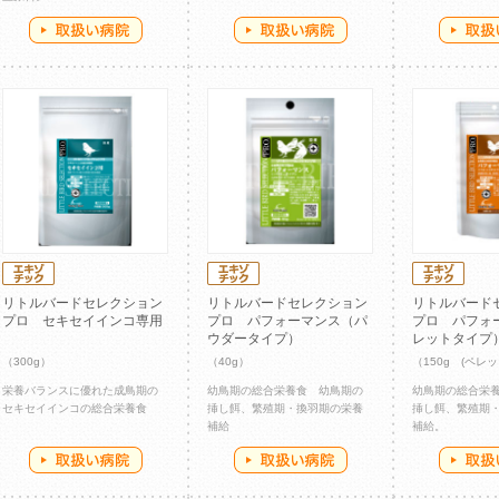
リトルバードセレクション
リトルバードセレクション
リトルバード
プロ セキセイインコ専用
プロ パフォーマンス（パ
プロ パフォ
ウダータイプ）
レットタイプ
（300g）
（40g）
（150g (ペレッ
栄養バランスに優れた成鳥期の
幼鳥期の総合栄養食 幼鳥期の
幼鳥期の総合栄
セキセイインコの総合栄養食
挿し餌、繁殖期・換羽期の栄養
挿し餌、繁殖期
補給
補給。