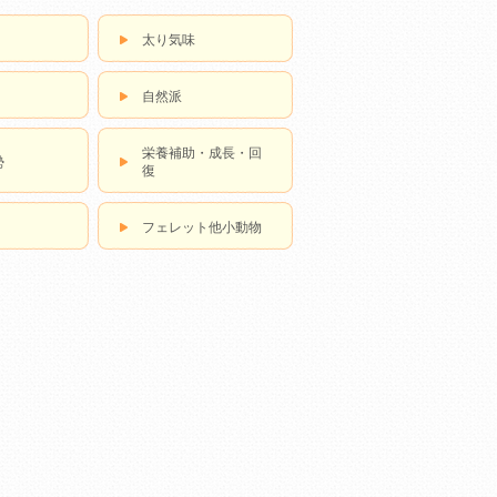
太り気味
自然派
栄養補助・成長・回
勢
復
フェレット他小動物