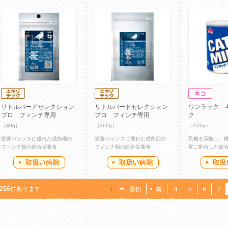
リトルバードセレクション
リトルバードセレクション
ワンラック 
プロ フィンチ専用
プロ フィンチ専用
ク
（40g）
（300g）
（270g）
栄養バランスに優れた成鳥期の
栄養バランスに優れた成鳥期の
乳糖を調整し、
フィンチ類の総合栄養食
フィンチ類の総合栄養食
富に配合した総
256
件あります
：
最初
前
4
5
6
7