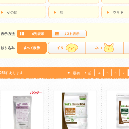
その他
鳥
ウサギ
256
件あります
：
最初
前
4
5
6
7