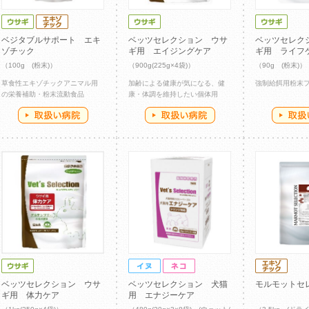
ベジタブルサポート エキ
ベッツセレクション ウサ
ベッツセレク
ゾチック
ギ用 エイジングケア
ギ用 ライフ
（100g (粉末)）
（900g(225g×4袋)）
（90g (粉末)）
草食性エキゾチックアニマル用
加齢による健康が気になる、健
強制給餌用粉末
の栄養補助・粉末流動食品
康・体調を維持したい個体用
ベッツセレクション ウサ
ベッツセレクション 犬猫
モルモットセ
ギ用 体力ケア
用 エナジーケア