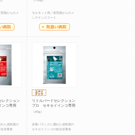
)）
（750g）
発育期からのメ
モルモット用／発育期からのメ
ド
ンテナンスフード
セレクション
リトルバードセレクション
インコ専用
プロ セキセイインコ専用
（40g）
優れた成鳥期の
栄養バランスに優れた成鳥期の
総合栄養食
セキセイインコの総合栄養食