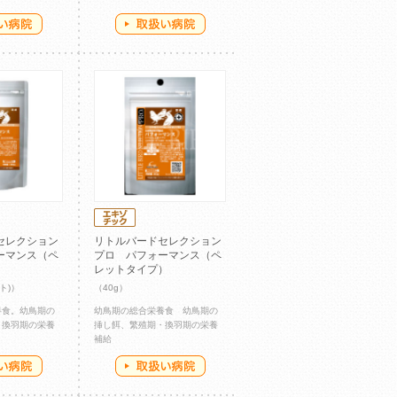
セレクション
リトルバードセレクション
ーマンス（ペ
プロ パフォーマンス（ペ
）
レットタイプ）
ト)）
（40g）
養食。幼鳥期の
幼鳥期の総合栄養食 幼鳥期の
・換羽期の栄養
挿し餌、繁殖期・換羽期の栄養
補給