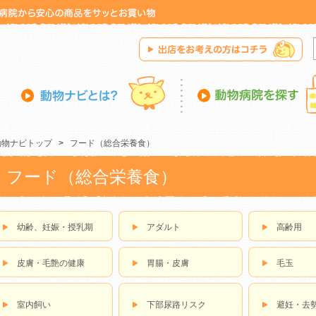
動物ナビトップ
>
フード（総合栄養食）
フード（総合栄養食）
幼齢、妊娠・授乳期
アダルト
高齢用
皮膚・毛艶の健康
胃腸・皮膚
毛玉
室内飼い
下部尿路リスク
避妊・去