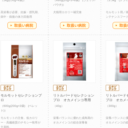
（1kg(250g×4袋)）
（480g(20g×3×8袋) (ウェット/
（3.5kg (ドライ
パウチ)）
高栄養が必要、妊娠・授乳期、
犬猫用カロリー補完食
モルモット用／
病中・病後の体力回復用
ンテナンスフー
モルモットセレクションプ
リトルバードセレクション
リトルバード
ロ
プロ オカメインコ専用
プロ オカメ
（600g(200g×3袋) (ペレッ
（40g）
（300g）
ト)）
モルモットの主食。低カロリ
栄養バランスに優れた成鳥期の
栄養バランスに
ー・高繊維質のチモシー牧草が
オカメインコの総合栄養食
オカメインコの
主原料。