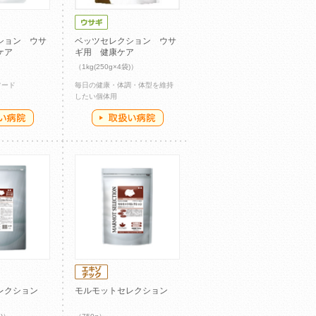
ション ウサ
ベッツセレクション ウサ
ケア
ギ用 健康ケア
（1kg(250g×4袋)）
フード
毎日の健康・体調・体型を維持
したい個体用
レクション
モルモットセレクション