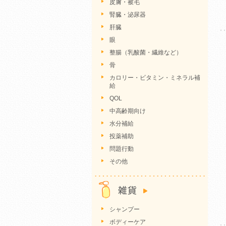
皮膚・被毛
腎臓・泌尿器
肝臓
眼
整腸（乳酸菌・繊維など）
骨
カロリー・ビタミン・ミネラル補
給
QOL
中高齢期向け
水分補給
投薬補助
問題行動
その他
シャンプー
ボディーケア