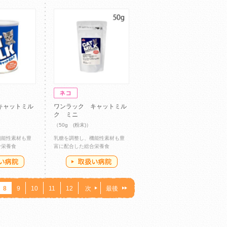
キャットミル
ワンラック キャットミル
ク ミニ
（50g (粉末)）
機能性素材も豊
乳糖を調整し、機能性素材も豊
合栄養食
富に配合した総合栄養食
8
9
10
11
12
次
最後