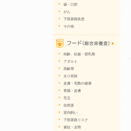
歯・口腔
がん
下部尿路疾患
その他
幼齢、妊娠・授乳期
アダルト
高齢用
太り気味
皮膚・毛艶の健康
胃腸・皮膚
毛玉
自然派
室内飼い
下部尿路リスク
避妊・去勢