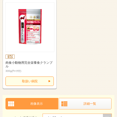
肉食小動物用完全栄養食クランブ
ル
300g(ﾁｬｯｸ付)
取扱い病院
画像表示
詳細一覧