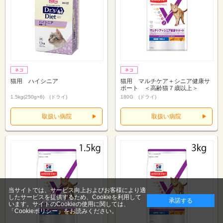
猫用 ハイシニア
猫用 マルチケア＋シニア健康サ
ポート ＜高齢猫７歳以上＞
1.5kg(250g×6) (ドライ)
180G (ドライ)
取扱い病院
取扱い病院
当サイトでは、サービス向上およびお客様により適
したサービスを提供するため、Cookieを利用して
承諾する
います。サイトのCookieの使用に関しては、
「Cookieポリシー」
をお読みください。