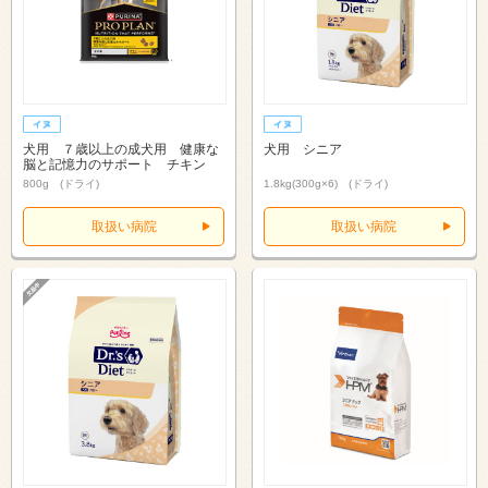
犬用 ７歳以上の成犬用 健康な
犬用 シニア
脳と記憶力のサポート チキン
800g (ドライ)
1.8kg(300g×6) (ドライ)
取扱い病院
取扱い病院