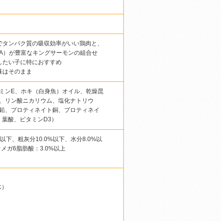
でタンパク質の吸収効率がいい鶏肉と、
HA）が豊富なキングサーモンの組合せ
したい子に特におすすめ
味はそのまま
ミンE、ホキ（白身魚）オイル、乾燥昆
、リン酸ニカリウム、塩化ナトリウ
鉛、プロティネイト銅、プロティネイ
、葉酸、ビタミンD3）
%以下、粗灰分10.0%以下、水分8.0%以
メガ6脂肪酸：3.0%以上
水）