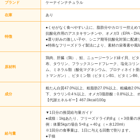
ブランド
ケーナインナチュラル
在庫
あり
●くせがなく食べやすい上に、脂肪分やカロリー控えめ
抗酸化作用のアスタキサンチンや、オメガ3（EPA・D
特徴
●選り好みの激しい子や、シニア期等抗酸化対策に配慮
●特殊なフリーズドライ製法により、素材の栄養素や風
鶏肉、肝臓（鶏）、鮭、ニュージーランド緑イ貝、ビタ
布、タウリン、フラックスシードフレーク、塩化コリン
原材料
ム、ミネラル類（酸化マグネシウム、プロティネイト亜
トマンガン）、ビタミン類（ビタミンB1、ビタミンB6
粗たん白質47.0%以上、粗脂肪27.0%以上、粗繊維2.0
成分
下、タウリン0.4％以上、オメガ3脂肪酸：0.8%以上、オ
【代謝エネルギー】467.0kcal/100g
▼1日分の推奨給与量ガイド
●成猫：1kgあたり、フリーズドライ約8ｇ（＋3倍量の
例：体重5kgの場合 5×8ｇ＝40ｇ（＋水120ml）
※1回分の食事量は、1日に与える回数で割ります。
給与量
●子猫