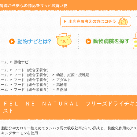
ホーム
>
動物ナビ
ホーム
>
フード（総合栄養食）
ホーム
>
フード（総合栄養食）
>
幼齢、妊娠・授乳期
ホーム
>
フード（総合栄養食）
>
アダルト
ホーム
>
フード（総合栄養食）
>
高齢用
ホーム
>
フード（総合栄養食）
>
自然派
ＦＥＬＩＮＥ ＮＡＴＵＲＡＬ フリーズドライチキ
スト
脂肪分やカロリー控えめでタンパク質の吸収効率がいい鶏肉と、抗酸化作用のアスタキ
キングサーモンを使用