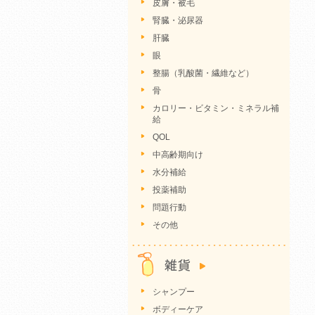
皮膚・被毛
腎臓・泌尿器
肝臓
眼
整腸（乳酸菌・繊維など）
骨
カロリー・ビタミン・ミネラル補
給
QOL
中高齢期向け
水分補給
投薬補助
問題行動
その他
シャンプー
ボディーケア