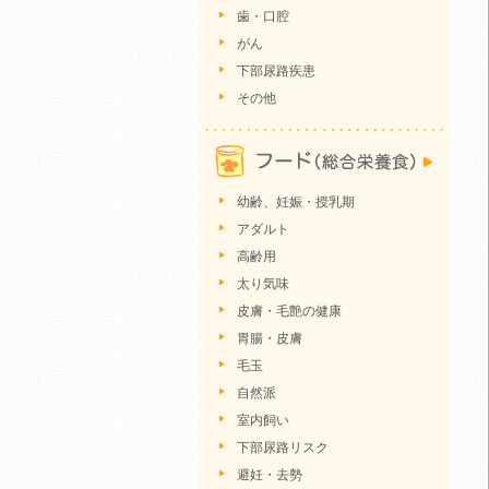
歯・口腔
がん
下部尿路疾患
その他
幼齢、妊娠・授乳期
アダルト
高齢用
太り気味
皮膚・毛艶の健康
胃腸・皮膚
毛玉
自然派
室内飼い
下部尿路リスク
避妊・去勢