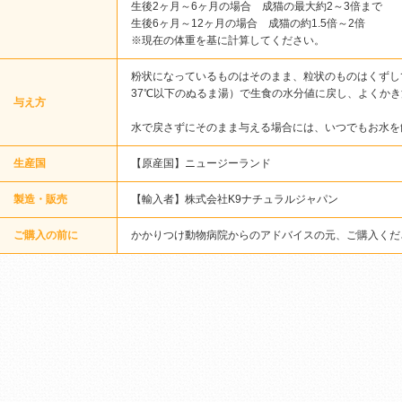
生後2ヶ月～6ヶ月の場合 成猫の最大約2～3倍まで
生後6ヶ月～12ヶ月の場合 成猫の約1.5倍～2倍
※現在の体重を基に計算してください。
粉状になっているものはそのまま、粒状のものはくずし
37℃以下のぬるま湯）で生食の水分値に戻し、よくか
与え方
水で戻さずにそのまま与える場合には、いつでもお水を
生産国
【原産国】ニュージーランド
製造・販売
【輸入者】株式会社K9ナチュラルジャパン
ご購入の前に
かかりつけ動物病院からのアドバイスの元、ご購入くだ