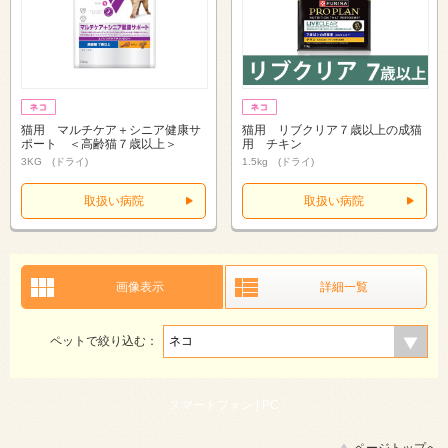
猫用 マルチケア＋シニア健康サ
猫用 リブクリア７歳以上の成猫
ポート ＜高齢猫７歳以上＞
用 チキン
3KG (ドライ)
1.5kg (ドライ)
取扱い病院
取扱い病院
画像表示
詳細一覧
ペットで絞り込む：
スマートフォン |
PC