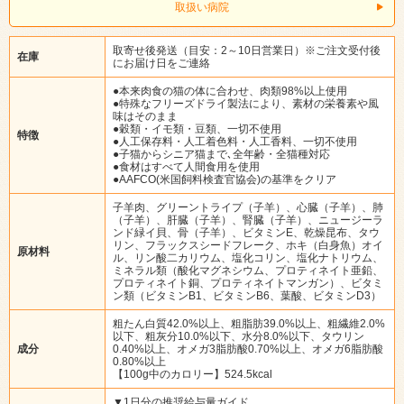
取扱い病院
取寄せ後発送（目安：2～10日営業日）※ご注文受付後
在庫
にお届け日をご連絡
●本来肉食の猫の体に合わせ、肉類98%以上使用
●特殊なフリーズドライ製法により、素材の栄養素や風
味はそのまま
●穀類・イモ類・豆類、一切不使用
特徴
●人工保存料・人工着色料・人工香料、一切不使用
●子猫からシニア猫まで､全年齢・全猫種対応
●食材はすべて人間食用を使用
●AAFCO(米国飼料検査官協会)の基準をクリア
子羊肉、グリーントライプ（子羊）、心臓（子羊）、肺
（子羊）、肝臓（子羊）、腎臓（子羊）、ニュージーラ
ンド緑イ貝、骨（子羊）、ビタミンE、乾燥昆布、タウ
リン、フラックスシードフレーク、ホキ（白身魚）オイ
原材料
ル、リン酸二カリウム、塩化コリン、塩化ナトリウム、
ミネラル類（酸化マグネシウム、プロティネイト亜鉛、
プロティネイト銅、プロティネイトマンガン）、ビタミ
ン類（ビタミンB1、ビタミンB6、葉酸、ビタミンD3）
粗たん白質42.0%以上、粗脂肪39.0%以上、粗繊維2.0%
以下、粗灰分10.0%以下、水分8.0%以下、タウリン
成分
0.40%以上、オメガ3脂肪酸0.70%以上、オメガ6脂肪酸
0.80%以上
【100g中のカロリー】524.5kcal
▼1日分の推奨給与量ガイド