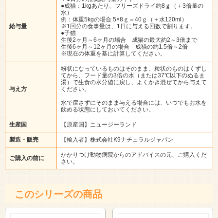
●成猫：1kgあたり、フリーズドライ約8ｇ（＋3倍量の
水）
例：体重5kgの場合 5×8ｇ＝40ｇ（＋水120ml）
給与量
※1回分の食事量は、1日に与える回数で割ります。
●子猫
生後2ヶ月～6ヶ月の場合 成猫の最大約2～3倍まで
生後6ヶ月～12ヶ月の場合 成猫の約1.5倍～2倍
※現在の体重を基に計算してください。
粉状になっているものはそのまま、粒状のものはくずし
てから、フード量の3倍の水（または37℃以下のぬるま
湯）で生食の水分値に戻し、よくかき混ぜてから与えて
与え方
ください。
水で戻さずにそのまま与える場合には、いつでもお水を
飲める状態にしておいてください。
生産国
【原産国】ニュージーランド
製造・販売
【輸入者】株式会社K9ナチュラルジャパン
かかりつけ動物病院からのアドバイスの元、ご購入くだ
ご購入の前に
さい。
このシリーズの商品