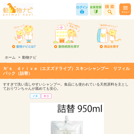
ホーム
>
動物ナビ
Ｎ’ｓ ｄｒｉｖｅ（エヌズドライブ）スキンシャンプー リフィル
パック（詰替）
すすぎで洗い流しやすいシャンプー。食品にも使われている天然原料を主とし
ておりワンちゃんが舐めても安心。