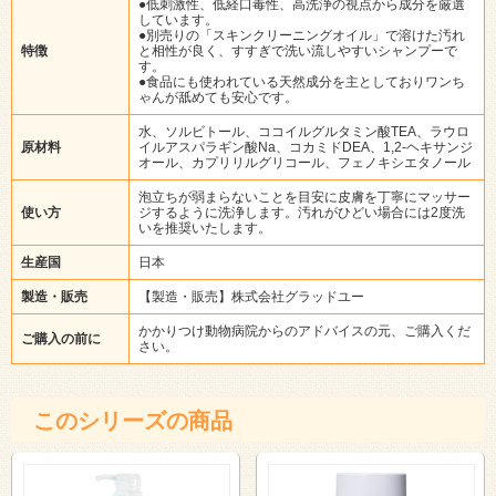
●低刺激性、低経口毒性、高洗浄の視点から成分を厳選
しています。
●別売りの「スキンクリーニングオイル」で溶けた汚れ
特徴
と相性が良く、すすぎで洗い流しやすいシャンプーで
す。
●食品にも使われている天然成分を主としておりワンち
ゃんが舐めても安心です。
水、ソルビトール、ココイルグルタミン酸TEA、ラウロ
原材料
イルアスパラギン酸Na、コカミドDEA、1,2-ヘキサンジ
オール、カプリリルグリコール、フェノキシエタノール
泡立ちが弱まらないことを目安に皮膚を丁寧にマッサー
使い方
ジするように洗浄します。汚れがひどい場合には2度洗
いを推奨いたします。
生産国
日本
製造・販売
【製造・販売】株式会社グラッドユー
かかりつけ動物病院からのアドバイスの元、ご購入くだ
ご購入の前に
さい。
このシリーズの商品