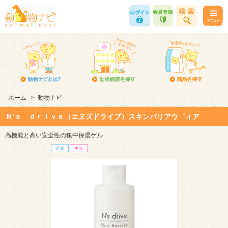
ホーム
>
動物ナビ
Ｎ’ｓ ｄｒｉｖｅ（エヌズドライブ）スキンバリアウ゛ィア
高機能と高い安全性の集中保湿ゲル