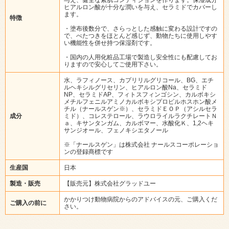
ヒアルロン酸が十分な潤いを与え、セラミドでカバーし
ます。
特徴
・塗布後数分で、さらっとした感触に変わる設計ですの
で、べたつきをほとんど感じず、動物たちに使用しやす
い機能性を併せ持つ保湿剤です。
・国内の人用化粧品工場で製造し安全性にも配慮してお
りますので安心してご使用下さい。
水、ラフィノース、カプリリルグリコール、BG、エチ
ルヘキシルグリセリン、ヒアルロン酸Na、セラミド
NP、セラミドAP、フィトスフィンゴシン、カルボキシ
メチルフェニルアミノカルボキシプロピルホスホン酸メ
チル（ナールスゲン※）、セラミドＥＯＰ（アシルセラ
成分
ミド）、コレステロール、ラウロライルラクチレートＮ
ａ、キサンタンガム、カルボマー、水酸化Ｋ、1,2ヘキ
サンジオール、フェノキシエタノール
※「ナールスゲン」は株式会社 ナールスコーポレーショ
ンの登録商標です
生産国
日本
製造・販売
【販売元】株式会社グラッドユー
かかりつけ動物病院からのアドバイスの元、ご購入くだ
ご購入の前に
さい。