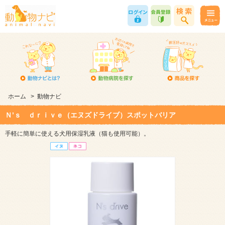
ホーム
>
動物ナビ
Ｎ’ｓ ｄｒｉｖｅ（エヌズドライブ）スポットバリア
手軽に簡単に使える犬用保湿乳液（猫も使用可能）。