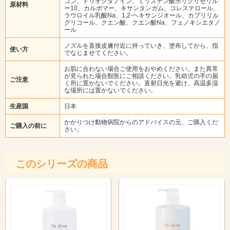
コン、トリオクタノイン、ミリスチン酸ポリグリセリル
原材料
ー10、カルボマー、キサンタンガム、コレステロール、
ラウロイル乳酸Na、1,2-ヘキサンジオール、カプリリル
グリコール、クエン酸、クエン酸Na、フェノキシエタノ
ール
ノズルを直接皮膚付近に持っていき、塗布してから、指
使い方
でなじませてください。
お肌に合わない場合ご使用をおやめください。また異常
が見られた場合獣医にご相談ください。乳幼児の手の届
ご注意
く所に置かないでください。直射日光を避け、高温多湿
な場所には置かないでください。
生産国
日本
かかりつけ動物病院からのアドバイスの元、ご購入くだ
ご購入の前に
さい。
このシリーズの商品