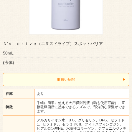
Ｎ’ｓ ｄｒｉｖｅ（エヌズドライブ）スポットバリア
50mL
(液体)
取扱い病院
在庫
あり
手軽に簡単に使える犬用保湿乳液（猫も使用可能）。直
特徴
接乾燥箇所に塗布できるノズルで、部分的な保湿ができ
ます。
アルカリイオン水、B G、グリセリン、DPG、セラミド
1、セラミド3、セラミド6 ll、フィトスフィンゴジン、
ヒアルロン酸Na、水溶性コラーゲン、ジフェニルジメチ