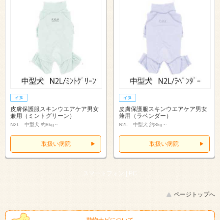
皮膚保護服スキンウエアケア男女
皮膚保護服スキンウエアケア男女
兼用（ミントグリーン）
兼用（ラベンダー）
N2L 中型犬 約8kg～
N2L 中型犬 約8kg～
取扱い病院
取扱い病院
スマートフォン |
PC
ページトップへ
動物ナビについて