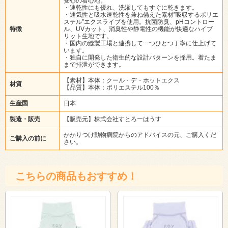
安心の着心地。
・速乾性にも優れ、洗濯してもすぐに乾きます。
・通気性と吸水速乾性を兼ね備えた素材”吸収するポリエ
ステル”エクスライブを使用。抗菌防臭、pHコントロー
特徴
ル、UVカット、消臭性や静電性の機能が快適なハイブ
リット生地です。
・国内の縫製工場と連携して一つひとつ丁寧に仕上げて
います。
・独自に開発した衛生的な設計パターンを採用。着たま
まで排泄ができます。
【素材】本体：クール・デ・ホットエクス
材質
【品質】本体：ポリエステル100％
生産国
日本
製造・販売
【販売元】株式会社すとろーはうす
かかりつけ動物病院からのアドバイスの元、ご購入くだ
ご購入の前に
さい。
こちらの商品もおすすめ！