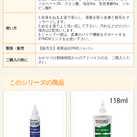
ソルベート20、クエン酸、塩化Na、安息香酸Na、ソル
ビン酸K
1.全身をぬるま湯で濡らし、適量を取り皮膚と被毛をマ
ッサージします。
2.ぬるま湯でよく洗い流して下さい。汚れなどがひどい
使い方
場合は2度洗いします。
3.シャンプー後は、皮膚のバリア機能をサポートする
ZYMOXリンスをお使い下さい。
製造・販売
【販売元】有限会社PKBジャパン
かかりつけ動物病院からのアドバイスの元、ご購入くだ
ご購入の前に
さい。
このシリーズの商品