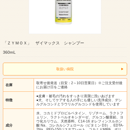
「ＺＹＭＯＸ」 ザイマックス シャンプー
360mL
取扱い病院
取寄せ後発送（目安：2～10日営業日）※ご注文受付後
在庫
にお届け日をご連絡
●皮膚・被毛の汚れをすっきり清潔に洗いあげます
特徴
●犬、そしてケアする人の手にも優しい洗浄成分、デシ
ルグルコシドとラウリルグルコシドを使用しています
水、コカミドプロピルベタイン、リゾチーム、ラクトフ
ェリン、ラクトペルオキシダーゼ、グルコン酸亜鉛、ヨ
ウ化カリウム、天然香料、C14-16 オレフィンスルホン
成分
酸 Na、コレカルシフェロール（ビタミン D3）、EDTA-
2Na、PEG-150ジステアレート、コカミドMIPA、ポリ