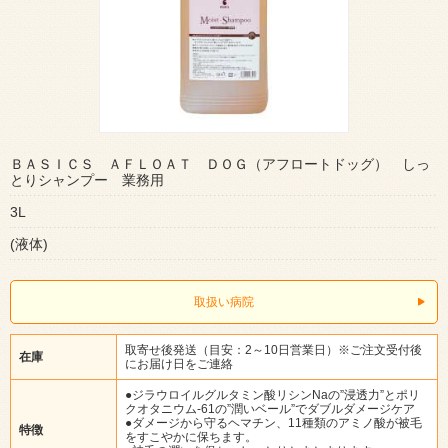
ＢＡＳＩＣＳ ＡＦＬＯＡＴ ＤＯＧ（アフロートドッグ） しっ
とりシャンプー 業務用
3L
(液体)
取扱い病院
取寄せ後発送（目安：2～10日営業日）※ご注文受付後
在庫
にお届け日をご連絡
●ジラウロイルグルタミン酸リシンNaの”浸透力”とポリ
クオタニウム-61の”潤いベール”でダブルダメージケア
●ダメージから守るヘマチン、11種類のアミノ酸が被毛
特徴
をすこやかに保ちます。