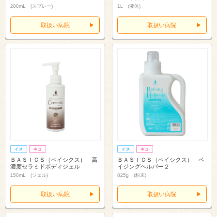
200mL (スプレー)
1L (液体)
取扱い病院
取扱い病院
ＢＡＳＩＣＳ（ベイシクス） 高
ＢＡＳＩＣＳ（ベイシクス） ベ
濃度セラミドボディジェル
イジングヘルパー２
150mL (ジェル)
825g (粉末)
取扱い病院
取扱い病院