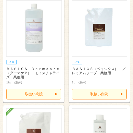
ＢＡＳＩＣＳ Ｄｅｒｍｃａｒｅ
ＢＡＳＩＣＳ（ベイシクス） プ
（ダーマケア） モイスチャライ
レミアムソープ 業務用
ズ 業務用
1kg (液体)
3L (液体)
取扱い病院
取扱い病院