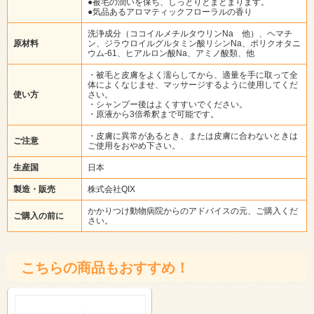
●被毛の潤いを保ち、しっとりとまとまります。
●気品あるアロマティックフローラルの香り
洗浄成分（ココイルメチルタウリンNa 他）、ヘマチ
原材料
ン、ジラウロイルグルタミン酸リシンNa、ポリクオタニ
ウム-61、ヒアルロン酸Na、アミノ酸類、他
・被毛と皮膚をよく濡らしてから、適量を手に取って全
体によくなじませ、マッサージするように使用してくだ
使い方
さい。
・シャンプー後はよくすすいでください。
・原液から3倍希釈まで可能です。
・皮膚に異常があるとき、または皮膚に合わないときは
ご注意
ご使用をおやめ下さい。
生産国
日本
製造・販売
株式会社QIX
かかりつけ動物病院からのアドバイスの元、ご購入くだ
ご購入の前に
さい。
こちらの商品もおすすめ！