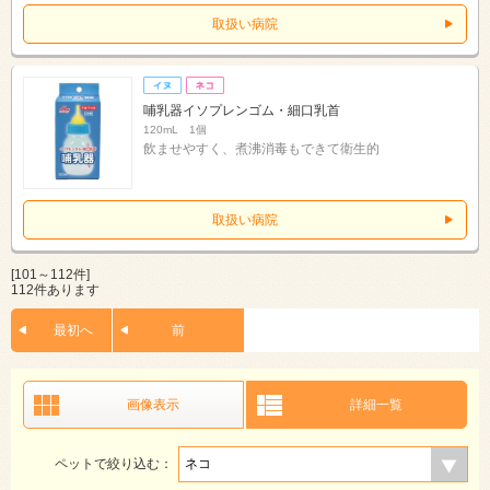
取扱い病院
哺乳器イソプレンゴム・細口乳首
120mL 1個
飲ませやすく、煮沸消毒もできて衛生的
取扱い病院
[101～112件]
112件あります
最初へ
前
画像表示
詳細一覧
ペットで絞り込む：