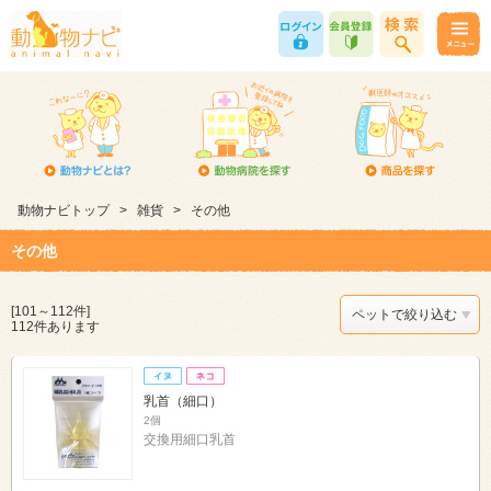
動物ナビトップ
>
雑貨
>
その他
その他
[101～112件]
ペットで絞り込む
112件あります
乳首（細口）
2個
交換用細口乳首