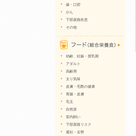
歯・口腔
がん
下部尿路疾患
その他
幼齢、妊娠・授乳期
アダルト
高齢用
太り気味
皮膚・毛艶の健康
胃腸・皮膚
毛玉
自然派
室内飼い
下部尿路リスク
避妊・去勢