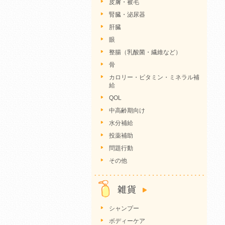
皮膚・被毛
腎臓・泌尿器
肝臓
眼
整腸（乳酸菌・繊維など）
骨
カロリー・ビタミン・ミネラル補
給
QOL
中高齢期向け
水分補給
投薬補助
問題行動
その他
シャンプー
ボディーケア