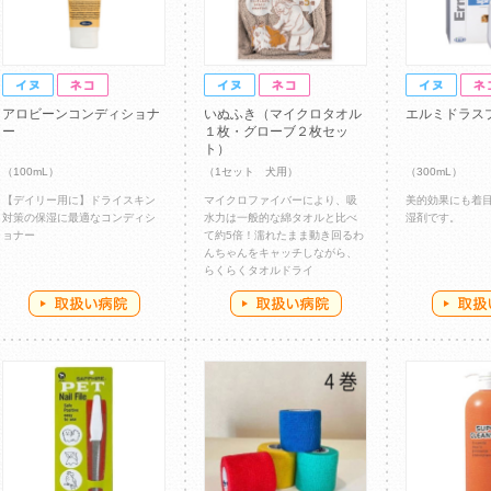
アロビーンコンディショナ
いぬふき（マイクロタオル
エルミドラス
ー
１枚・グローブ２枚セッ
ト）
（100mL）
（1セット 犬用）
（300mL）
【デイリー用に】ドライスキン
マイクロファイバーにより、吸
美的効果にも着
対策の保湿に最適なコンディシ
水力は一般的な綿タオルと比べ
湿剤です。
ョナー
て約5倍！濡れたまま動き回るわ
んちゃんをキャッチしながら、
らくらくタオルドライ