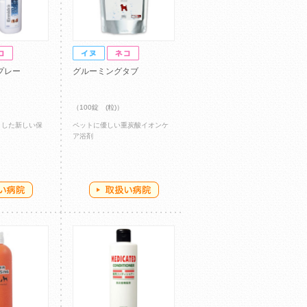
プレー
グルーミングタブ
（100錠 (粒)）
目した新しい保
ペットに優しい重炭酸イオンケ
ア浴剤