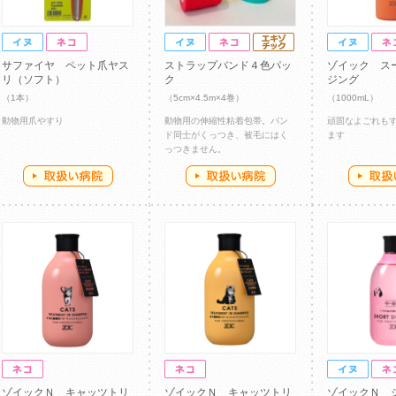
サファイヤ ペット爪ヤス
ストラップバンド４色パッ
ゾイック ス
リ（ソフト）
ク
ジング
（1本）
（5cm×4.5m×4巻）
（1000mL）
動物用爪やすり
動物用の伸縮性粘着包帯。バン
頑固なよごれも
ド同士がくっつき、被毛にはく
ます
っつきません。
ゾイックＮ キャッツトリ
ゾイックＮ キャッツトリ
ゾイックＮ 