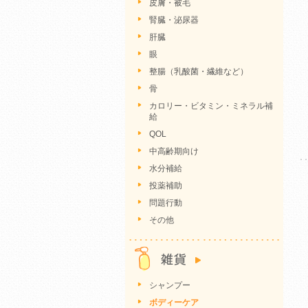
皮膚・被毛
腎臓・泌尿器
肝臓
眼
整腸（乳酸菌・繊維など）
骨
カロリー・ビタミン・ミネラル補
給
QOL
中高齢期向け
水分補給
投薬補助
問題行動
その他
シャンプー
ボディーケア