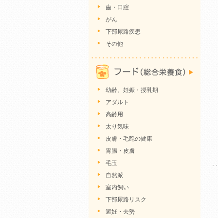
歯・口腔
がん
下部尿路疾患
その他
幼齢、妊娠・授乳期
アダルト
高齢用
太り気味
皮膚・毛艶の健康
胃腸・皮膚
毛玉
自然派
室内飼い
下部尿路リスク
避妊・去勢