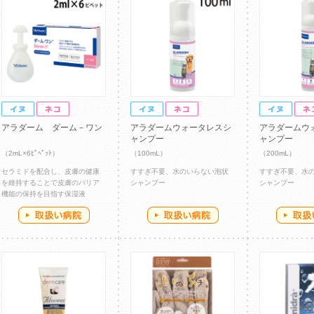
アラダーム ダーム－ワン
アラダームウォータレスシ
アラダームウ
ャンプー
ャンプー
（2mL×6ﾋﾟﾍﾟｯﾄ）
（100mL）
（200mL）
セラミドを配合し、皮膚の健康
すすぎ不要、水のいらない泡状
すすぎ不要、水
を維持することで皮膚のバリア
シャンプー
シャンプー
機能の保持を目指す保湿液