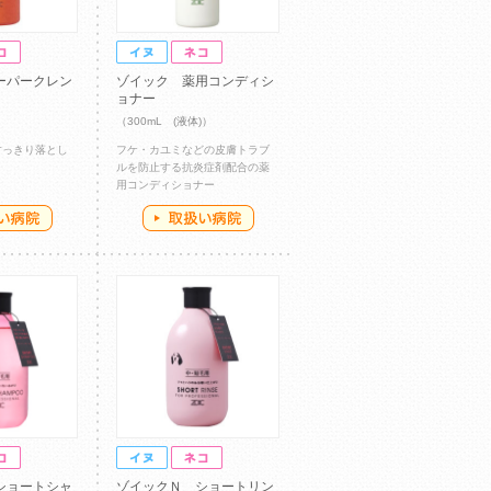
ーパークレン
ゾイック 薬用コンディシ
ョナー
（300mL (液体)）
すっきり落とし
フケ・カユミなどの皮膚トラブ
ルを防止する抗炎症剤配合の薬
用コンディショナー
ショートシャ
ゾイックＮ ショートリン