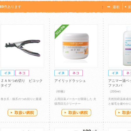
89
件あります
：
最初
ＺＡＮつめ切り ピコック
アイリッドラッシュ
アニマー湯ベ
タイプ
ファスパ
（60枚）
（200ml）
巻き爪・狼爪のつめ切りに最適
人用目薬メーカーが開発した 犬
天然別府温泉成
猫用目元クリーナー
と被毛を健やか