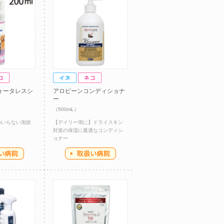
ォータレスシ
アロビーンコンディショナ
ー
（500mL）
のいらない泡状
【デイリー用に】ドライスキン
対策の保湿に最適なコンディシ
ョナー