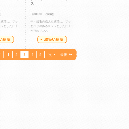
ス
)）
（300mL (液体)）
＆成猫に。ツヤ
中・短毛の成犬＆成猫に。ツヤ
ラッとした仕上
とハリのあるサラッとした仕上
ー
がりのリンス
前
1
2
3
4
5
次
最後