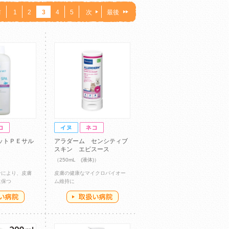
前
1
2
3
4
5
次
最後
ットＰＥサル
アラダーム センシティブ
スキン エピスース
（250mL (液体)）
分により、皮膚
皮膚の健康なマイクロバイオー
に保つ
ム維持に