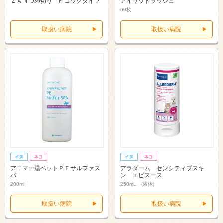
ＺＡＮつめ切り ピコックタイプ
アイリッドラッシュ
60枚
取扱い病院
取扱い病院
アニマー湯ベットＰＥサルファス
アラダーム センシティブスキ
パ
ン エピスース
200ml
250mL (液体)
取扱い病院
取扱い病院