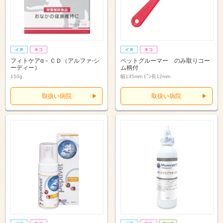
フィトケアα－ＣＤ（アルファ‐シ
ペットグルーマー のみ取りコー
ーディー）
ム柄付
150g
幅135mm ﾋﾟﾝ長12mm
取扱い病院
取扱い病院