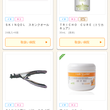
ＳＫＩＮＱＯＬ スキンクオール
ＴＲＩＣＨＯ ＣＵＲＥ（トリカ
キュア）
24枚入×6個
30mL (液体)
取扱い病院
取扱い病院