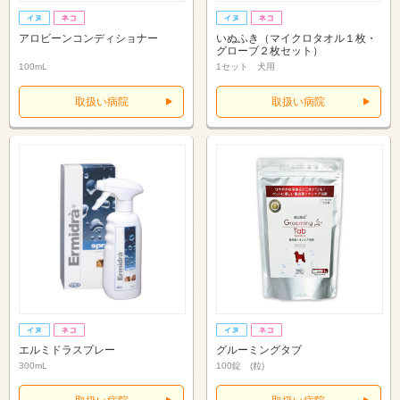
アロビーンコンディショナー
いぬふき（マイクロタオル１枚・
グローブ２枚セット）
100mL
1セット 犬用
取扱い病院
取扱い病院
エルミドラスプレー
グルーミングタブ
300mL
100錠 (粒)