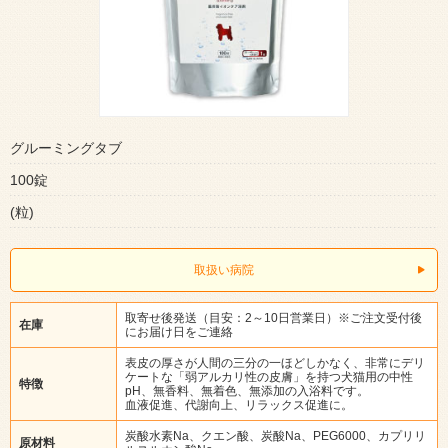
グルーミングタブ
100錠
(粒)
取扱い病院
取寄せ後発送（目安：2～10日営業日）※ご注文受付後
在庫
にお届け日をご連絡
表皮の厚さが人間の三分の一ほどしかなく、非常にデリ
ケートな「弱アルカリ性の皮膚」を持つ犬猫用の中性
特徴
pH、無香料、無着色、無添加の入浴料です。
血液促進、代謝向上、リラックス促進に。
炭酸水素Na、クエン酸、炭酸Na、PEG6000、カプリリ
原材料