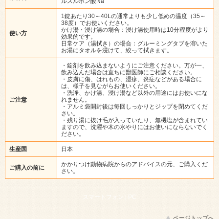
ルスルホン酸Na
1錠あたり30～40Lの通常よりも少し低めの温度（35～
38度）でお使いください。
かけ湯・浸け湯の場合：浸け湯使用時は10分程度がより
使い方
効果的です。
日常ケア（湯拭き）の場合：グルーミングタブを溶いた
お湯にタオルを浸けて、絞って拭きます。
・錠剤を飲み込まないようにご注意ください。万が一、
飲み込んだ場合は直ちに獣医師にご相談ください。
・皮膚に傷、はれもの、湿疹、炎症などがある場合に
は、様子を見ながらお使いください。
・洗浄、かけ湯、浸け湯など以外の用途にはお使いにな
ご注意
れません。
・アルミ袋開封後は毎回しっかりとジップを閉めてくだ
さい。
・残り湯に抜け毛が入っていたり、無機塩が含まれてい
ますので、洗濯や木の水やりにはお使いにならないでく
ださい。
生産国
日本
かかりつけ動物病院からのアドバイスの元、ご購入くだ
ご購入の前に
さい。
スマートフォン |
PC
ページトップへ