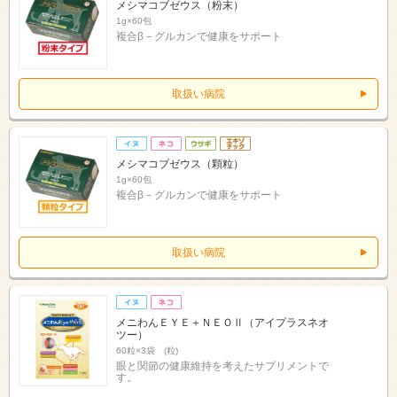
メシマコブゼウス（粉末）
1g×60包
複合β－グルカンで健康をサポート
取扱い病院
メシマコブゼウス（顆粒）
1g×60包
複合β－グルカンで健康をサポート
取扱い病院
メニわんＥＹＥ＋ＮＥＯⅡ（アイプラスネオ
ツー）
60粒×3袋 (粒)
眼と関節の健康維持を考えたサプリメントで
す。