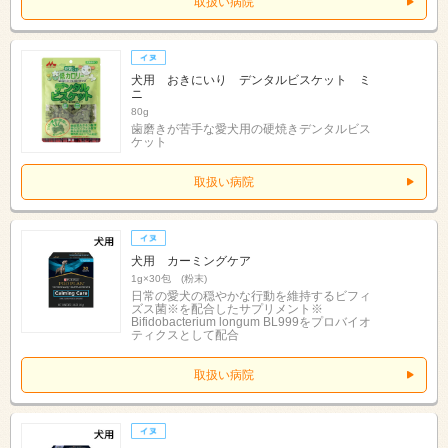
取扱い病院
犬用 おきにいり デンタルビスケット ミ
ニ
80g
歯磨きが苦手な愛犬用の硬焼きデンタルビス
ケット
取扱い病院
犬用 カーミングケア
1g×30包 (粉末)
日常の愛犬の穏やかな行動を維持するビフィ
ズス菌※を配合したサプリメント※
Bifidobacterium longum BL999をプロバイオ
ティクスとして配合
取扱い病院