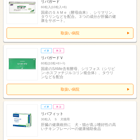
リバガード
60粒入(10粒入×6)
国産のＳＡＭｅ（酵母由来）、シリマリン、
タウリンなどを配合。３つの成分が肝臓の健
康をサポート。
取扱い病院
リバガードＶ
60粒(10粒×6ｼｰﾄ)
国産のSAMe含有酵母、シリフォス（シリビ
ン-ホスファチジルコリン複合体）、タウリ
ンなどを配合
取扱い病院
リバフィット
30粒入 Ｓ 犬猫用
肝臓の健康維持に 犬・猫が喜ぶ嗜好性の高
いチキンフレーバーの健康補助食品