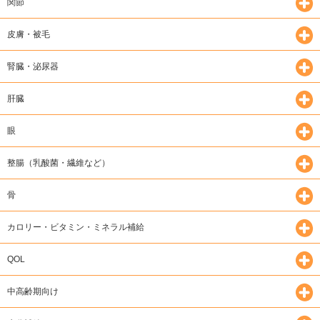
関節
皮膚・被毛
腎臓・泌尿器
肝臓
眼
整腸（乳酸菌・繊維など）
骨
カロリー・ビタミン・ミネラル補給
QOL
中高齢期向け