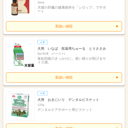
30mL
犬猫の肝臓の健康維持を「シロップ」でサポ
ート
取扱い病院
犬用 いなば 投薬用ちゅーる とりささみ
6g×50本 (ペースト)
食欲回復のきっかけに。使い残りが防げるサ
イズ感。
取扱い病院
犬用 おきにいり デンタルビスケット
120g
デンタルケアサポート用ビスケット