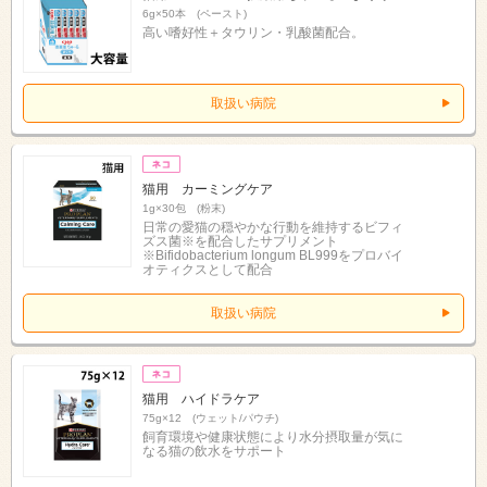
6g×50本 (ペースト)
高い嗜好性＋タウリン・乳酸菌配合。
取扱い病院
猫用 カーミングケア
1g×30包 (粉末)
日常の愛猫の穏やかな行動を維持するビフィ
ズス菌※を配合したサプリメント
※Bifidobacterium longum BL999をプロバイ
オティクスとして配合
取扱い病院
猫用 ハイドラケア
75g×12 (ウェット/パウチ)
飼育環境や健康状態により水分摂取量が気に
なる猫の飲水をサポート