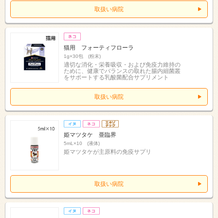
取扱い病院
猫用 フォーティフローラ
1g×30包 (粉末)
適切な消化・栄養吸収・および免疫力維持の
ために、健康でバランスの取れた腸内細菌叢
をサポートする乳酸菌配合サプリメント
取扱い病院
姫マツタケ 亜臨界
5mL×10 (液体)
姫マツタケが主原料の免疫サプリ
取扱い病院