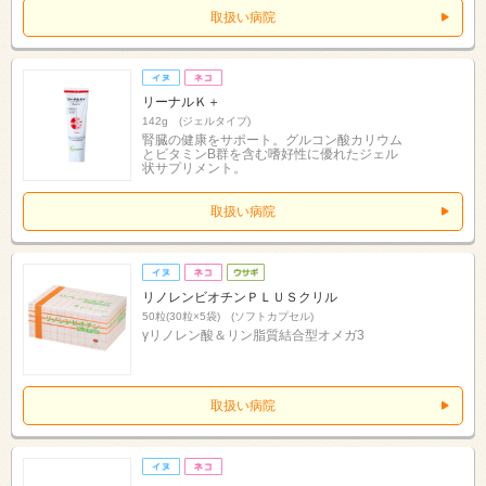
取扱い病院
リーナルＫ＋
142g (ジェルタイプ)
腎臓の健康をサポート。グルコン酸カリウム
とビタミンB群を含む嗜好性に優れたジェル
状サプリメント。
取扱い病院
リノレンビオチンＰＬＵＳクリル
50粒(30粒×5袋) (ソフトカプセル)
γリノレン酸＆リン脂質結合型オメガ3
取扱い病院