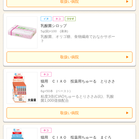
取扱い病院
乳酸菌シロップ
5g(袋)×100 (液体)
乳酸菌、オリゴ糖、食物繊維でおなかサポー
ト
取扱い病院
猫用 ＣＩＡＯ 投薬用ちゅーる とりささ
み
6g×50本 (ペースト)
粘度3倍(CIAOちゅーるとりささみ比)、乳酸
菌1,000億個配合
取扱い病院
猫用 ＣＩＡＯ 投薬用ちゅーる まぐろ