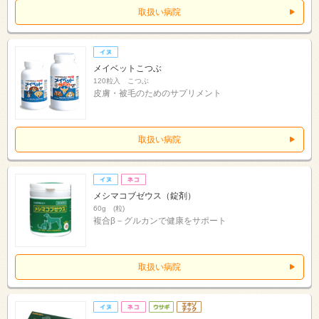
取扱い病院
メイベットこつぶ
120粒入 こつぶ
皮膚・被毛のためのサプリメント
取扱い病院
メシマコブゼウス（錠剤）
60g (粒)
複合β－グルカンで健康をサポート
取扱い病院