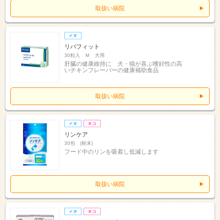
取扱い病院
リバフィット
30粒入 Ｍ 犬用
肝臓の健康維持に 犬・猫が喜ぶ嗜好性の高
いチキンフレーバーの健康補助食品
取扱い病院
リンケア
30包 (粉末)
フード中のリンを吸着し低減します
取扱い病院