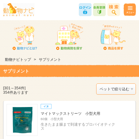
動物ナビトップ
>
サプリメント
サプリメント
[301～354件]
ペットで絞り込む
354件あります
マイトマックストリーツ 小型犬用
60個 小型犬用
生きたまま腸まで到達するプロバイオティク
ス