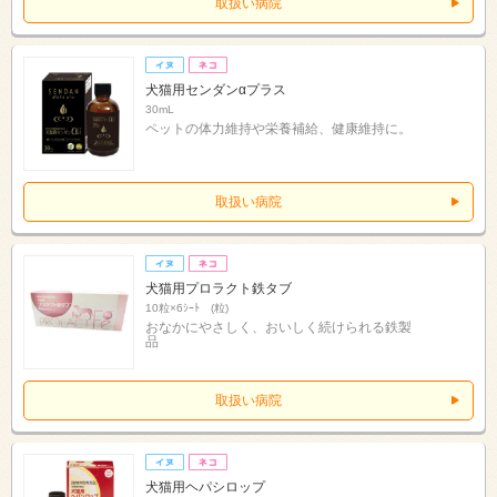
取扱い病院
犬猫用センダンαプラス
30mL
ペットの体力維持や栄養補給、健康維持に。
取扱い病院
犬猫用プロラクト鉄タブ
10粒×6ｼｰﾄ (粒)
おなかにやさしく、おいしく続けられる鉄製
品
取扱い病院
犬猫用ヘパシロップ