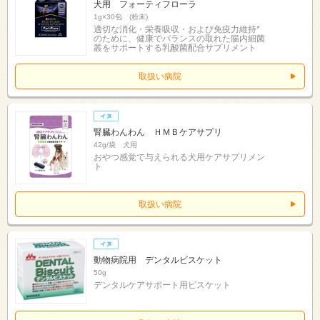
犬用 フォーティフローラ
1g×30包 (粉末)
適切な消化・栄養吸収・および免疫力維持*
のために、健康でバランスの取れた腸内細菌
叢をサポートする乳酸菌配合サプリメント
取扱い病院
腎臓わんわん ＨＭＢケアサプリ
42g/袋 犬用
おやつ感覚で与えられる犬用ケアサプリメン
ト
取扱い病院
動物病院用 デンタルビスケット
50g
デンタルケアサポート用ビスケット