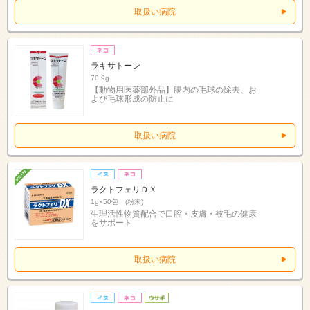
取扱い病院
ラキサトーン
70.9g
【動物用医薬部外品】腸内の毛球の除去、お
よび毛球形成の防止に
取扱い病院
ラクトフェリＤＸ
1g×50包 (粉末)
生理活性物質配合で口腔・皮膚・被毛の健康
をサポート
取扱い病院