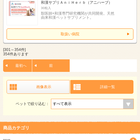
和漢サプリＡｎｉＨｅｒｂ（アニハーブ）
30粒入
獣医師×和漢専門研究機関が共同開発。天然
由来和漢ペットサプリメント。
取扱い病院
[301～354件]
354件あります
最初へ
前
画像表示
詳細一覧
ペットで絞り込む：
商品カテゴリ