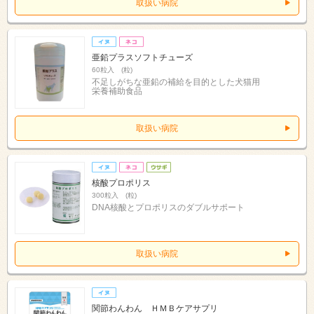
取扱い病院
亜鉛プラスソフトチューズ
60粒入 (粒)
不足しがちな亜鉛の補給を目的とした犬猫用
栄養補助食品
取扱い病院
核酸プロポリス
300粒入 (粒)
DNA核酸とプロポリスのダブルサポート
取扱い病院
関節わんわん ＨＭＢケアサプリ