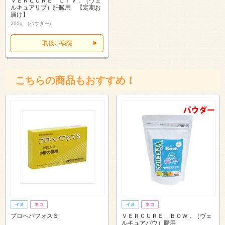
ＶＥＲＣＵＲＥ ＬＩＶ．（ヴェ
ルキュアリブ）肝臓用 【定期お
届け】
200g (パウダー)
取扱い病院
こちらの商品もおすすめ！
プロヘパフォスＳ
ＶＥＲＣＵＲＥ ＢＯＷ．（ヴェ
ルキュアバウ）腸用