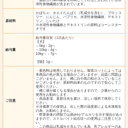
溶性食物繊維が含まれています。
かぼちゃ、ホエイたんぱく（乳成分を含む）、ブロッコ
リー、にんじん、パプリカ、水溶性食物繊維、デキスト
原材料
リン、しいたけ
※水溶性食物繊維とデキストリンの原料はコーンスター
チです
給与量目安（1日あたり）
【犬】
～5kg：2g～
給与量
～10kg：4g～
10kg～：7g～
【猫】1g～
・着色料は使用しておりません。製造ロットによっては
本商品の色が異なる場合がございますが、品質に問題は
ございません。また、稀に白や黒の粒が入っていること
がございますが、原材料由来のものですので安心してご
使用ください。
・稀に便が緩くなる場合がありますので、少量からのご
使用をお勧めします。
・高温多湿、直射日光を避け、涼しい場所で保存してく
ご注意
ださい。
※冷蔵庫での保管は、出した際の温度差による水滴発生
の為、お勧めしません。
・野菜単体の摂取では尿pHがアルカリを示す場合があり
ますので、ストルバイト結石症への使用はご注意くださ
い。
・この商品は乳成分を含んでいる為、乳アレルギーのあ