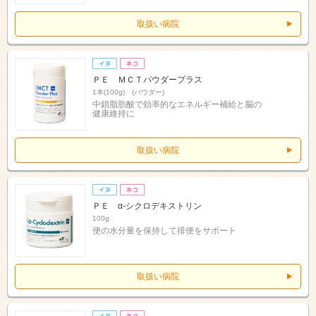
取扱い病院
ＰＥ ＭＣＴパウダープラス
1本(100g) (パウダー)
中鎖脂肪酸で効率的なエネルギー補給と脳の
健康維持に
取扱い病院
ＰＥ α‐シクロデキストリン
100g
便の水分量を保持して排便をサポート
取扱い病院