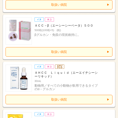
取扱い病院
ＡＣＣ－β（エーシーシーベータ）５００
500粒(100粒×5) (粒)
βグルカン・免疫の現状維持に。
取扱い病院
ＡＨＣＣ Ｌｉｑｕｉｄ（エーエイチシーシ
ーリキッド）
30mL
動物用／すべての小動物が飲用できるタイプ
のα－グルカン
取扱い病院