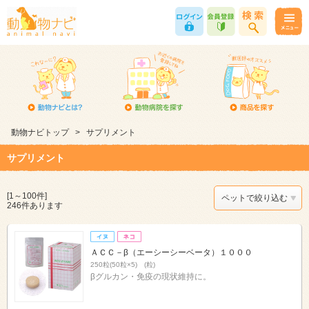
動物ナビトップ
>
サプリメント
サプリメント
[1～100件]
ペットで絞り込む
246件あります
ＡＣＣ－β（エーシーシーベータ）１０００
250粒(50粒×5) (粒)
βグルカン・免疫の現状維持に。