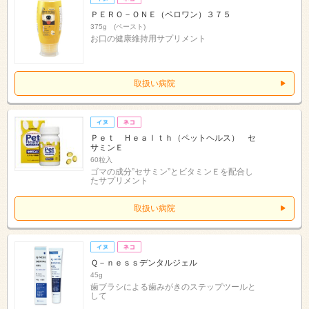
ＰＥＲＯ－ＯＮＥ（ペロワン）３７５
375g (ペースト)
お口の健康維持用サプリメント
取扱い病院
Ｐｅｔ Ｈｅａｌｔｈ（ペットヘルス） セ
サミンＥ
60粒入
ゴマの成分”セサミン”とビタミンＥを配合し
たサプリメント
取扱い病院
Ｑ－ｎｅｓｓデンタルジェル
45g
歯ブラシによる歯みがきのステップツールと
して