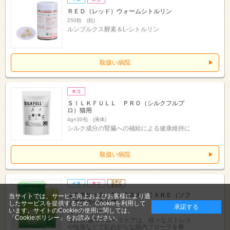
ＲＥＤ（レッド）ウォームシトルリン
250粒 (粒)
ルンブルクス酵素＆L-シトルリン
取扱い病院
ＳＩＬＫＦＵＬＬ ＰＲＯ（シルクフルプ
ロ）猫用
4g×30包 (液体)
シルク成分の腎臓への補給による健康維持に
取扱い病院
ＳＯＰＨＩＡ ＦＬＯＲＡ ＣＡＲＥ（ソフ
当サイトでは、サービス向上およびお客様により適
ィアフローラケア）
したサービスを提供するため、Cookieを利用して
承諾する
います。サイトのCookieの使用に関しては、
1g×30本 (顆粒)
「Cookieポリシー」
をお読みください。
毎日快"腸"♪フローラケアは、様々なストレス
や投薬などで乱れがちな腸内フローラを整