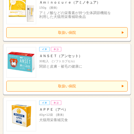
Ａｍｉｎｏｃｕｒｅ（アミノキュア）
150g (液体)
アミノ酸などの栄養素が持つ生体調節機能を
利用した犬猫用栄養補助食品
取扱い病院
ＡＮＳＥＴ（アンセット）
30粒入 (ソフトカプセル)
関節と皮膚・被毛の健康に
取扱い病院
ＡＰＰＥ（アペ）
40g×12袋 (液体)
犬猫用栄養補完食