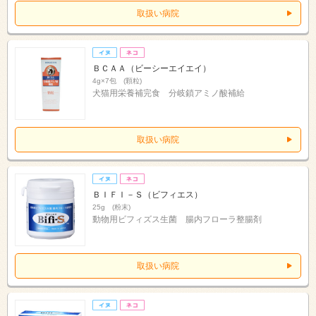
取扱い病院
ＢＣＡＡ（ビーシーエイエイ）
4g×7包 (顆粒)
犬猫用栄養補完食 分岐鎖アミノ酸補給
取扱い病院
ＢＩＦＩ－Ｓ（ビフィエス）
25g (粉末)
動物用ビフィズス生菌 腸内フローラ整腸剤
取扱い病院