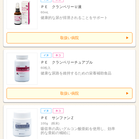
ＰＥ クランベリーＵ液
60mL
健康的な尿が排泄されることをサポート
取扱い病院
ＰＥ クランベリーチュアブル
60粒入
健康な尿路を維持するための栄養補助食品
取扱い病院
ＰＥ サンファンＺ
100g (粉末)
吸収率の高いグルコン酸亜鉛を使用し、効率
的な亜鉛の補給に