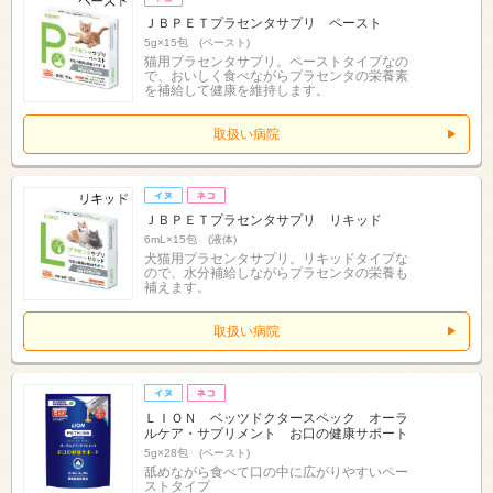
ＪＢＰＥＴプラセンタサプリ ペースト
5g×15包 (ペースト)
猫用プラセンタサプリ。ペーストタイプなの
で、おいしく食べながらプラセンタの栄養素
を補給して健康を維持します。
取扱い病院
ＪＢＰＥＴプラセンタサプリ リキッド
6mL×15包 (液体)
犬猫用プラセンタサプリ。リキッドタイプな
ので、水分補給しながらプラセンタの栄養も
補えます。
取扱い病院
ＬＩＯＮ ベッツドクタースペック オーラ
ルケア・サプリメント お口の健康サポート
5g×28包 (ペースト)
舐めながら食べて口の中に広がりやすいペー
ストタイプ