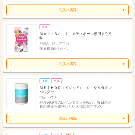
取扱い病院
ＭｅｄｉＢａｌｌ メディボール猫用まぐろ
味
15個入 (チュアブル)
投薬補助用おやつ
取扱い病院
ＭＥＴＨＯＤ（メソッド） Ｌ－グルタミン
パウダー
60g パウダー
純度99.9％のL-グルタミンを配合。毎日のお
腹の健康を維持したい犬猫におすすめ。
取扱い病院