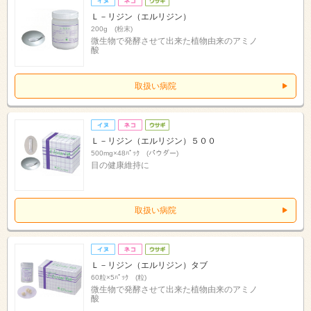
Ｌ－リジン（エルリジン）
200g (粉末)
微生物で発酵させて出来た植物由来のアミノ
酸
取扱い病院
Ｌ－リジン（エルリジン）５００
500mg×48ﾊﾟｯｸ (パウダー)
目の健康維持に
取扱い病院
Ｌ－リジン（エルリジン）タブ
60粒×5ﾊﾟｯｸ (粒)
微生物で発酵させて出来た植物由来のアミノ
酸