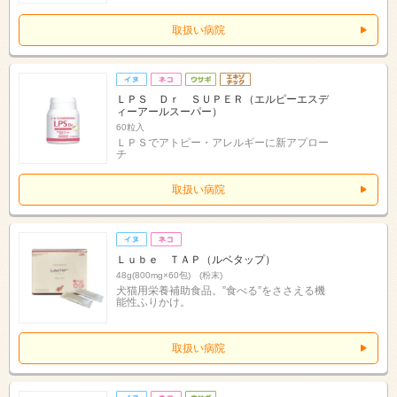
取扱い病院
ＬＰＳ Ｄｒ ＳＵＰＥＲ（エルピーエスデ
ィーアールスーパー）
60粒入
ＬＰＳでアトピー・アレルギーに新アプロー
チ
取扱い病院
Ｌｕｂｅ ＴＡＰ（ルベタップ）
48g(800mg×60包) (粉末)
犬猫用栄養補助食品。”食べる”をささえる機
能性ふりかけ。
取扱い病院