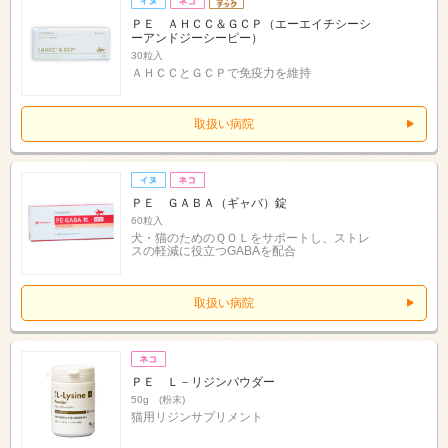
ＰＥ ＡＨＣＣ＆ＧＣＰ（エーエイチシーシ
ーアンドジーシーピー）
30粒入
ＡＨＣＣとＧＣＰで免疫力を維持
取扱い病院
ＰＥ ＧＡＢＡ（ギャバ）錠
60粒入
犬・猫のためのＱＯＬをサポートし、ストレ
スの軽減に役立つGABAを配合
取扱い病院
ＰＥ Ｌ－リジンパウダー
50g (粉末)
猫用リジンサプリメント