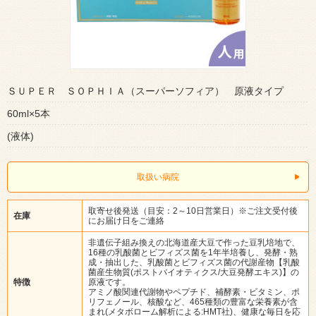
ＳＵＰＥＲ ＳＯＰＨＩＡ（スーパーソフィア） 原液タイプ
60ml×5本
(液体)
取扱い病院
取寄せ後発送（目安：2～10日営業日）※ご注文受付後
在庫
にお届け日をご連絡
非遺伝子組み換えの北海道産大豆で作った豆乳培地で、
16種の乳酸菌とビフィズス菌を1年半培養し、発酵・熟
成・抽出した、乳酸菌とビフィズス菌の代謝産物【乳酸
菌産生物質(ポストバイオティクス/大豆発酵エキス)】の
特徴
原液です。
アミノ酸関連代謝物やペプチド、補酵素・ビタミン、ポ
リフェノール、核酸など、465種類の豊富な栄養素が含
まれ(メタボローム解析による:HMT社)、健康な毎日を応