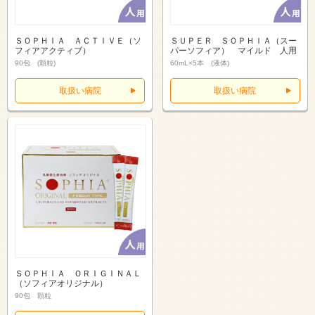
ＳＯＰＨＩＡ ＡＣＴＩＶＥ（ソ
ＳＵＰＥＲ ＳＯＰＨＩＡ（スー
フィアアクティブ）
パーソフィア） マイルド 人用
90包 (顆粒)
60mL×5本 (液体)
取扱い病院
取扱い病院
ＳＯＰＨＩＡ ＯＲＩＧＩＮＡＬ
（ソフィアオリジナル）
90包 顆粒