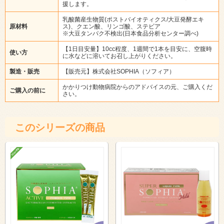
援します。
乳酸菌産生物質(ポストバイオティクス/大豆発酵エキ
原材料
ス)、クエン酸、リンゴ酸、ステビア
※大豆タンパク不検出(日本食品分析センター調べ)
【1日目安量】10cc程度、1週間で1本を目安に、空腹時
使い方
に水などに溶いてお召し上がりください。
製造・販売
【販売元】株式会社SOPHIA（ソフィア）
かかりつけ動物病院からのアドバイスの元、ご購入くだ
ご購入の前に
さい。
このシリーズの商品