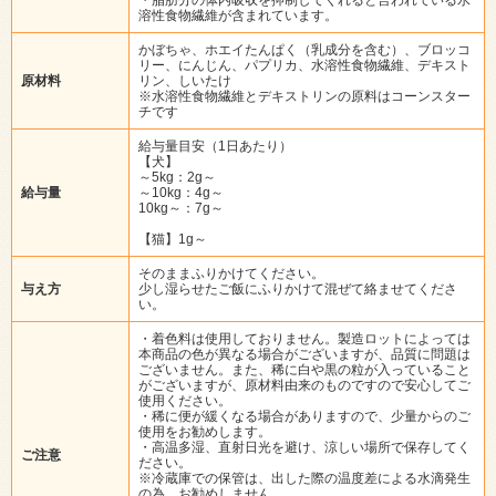
溶性食物繊維が含まれています。
かぼちゃ、ホエイたんぱく（乳成分を含む）、ブロッコ
リー、にんじん、パプリカ、水溶性食物繊維、デキスト
原材料
リン、しいたけ
※水溶性食物繊維とデキストリンの原料はコーンスター
チです
給与量目安（1日あたり）
【犬】
～5kg：2g～
給与量
～10kg：4g～
10kg～：7g～
【猫】1g～
そのままふりかけてください。
与え方
少し湿らせたご飯にふりかけて混ぜて絡ませてくださ
い。
・着色料は使用しておりません。製造ロットによっては
本商品の色が異なる場合がございますが、品質に問題は
ございません。また、稀に白や黒の粒が入っていること
がございますが、原材料由来のものですので安心してご
使用ください。
・稀に便が緩くなる場合がありますので、少量からのご
使用をお勧めします。
・高温多湿、直射日光を避け、涼しい場所で保存してく
ご注意
ださい。
※冷蔵庫での保管は、出した際の温度差による水滴発生
の為、お勧めしません。