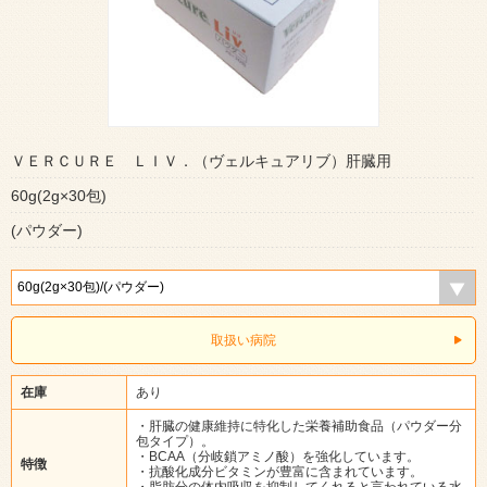
ＶＥＲＣＵＲＥ ＬＩＶ．（ヴェルキュアリブ）肝臓用
60g(2g×30包)
(パウダー)
取扱い病院
在庫
あり
・肝臓の健康維持に特化した栄養補助食品（パウダー分
包タイプ）。
・BCAA（分岐鎖アミノ酸）を強化しています。
特徴
・抗酸化成分ビタミンが豊富に含まれています。
・脂肪分の体内吸収を抑制してくれると言われている水