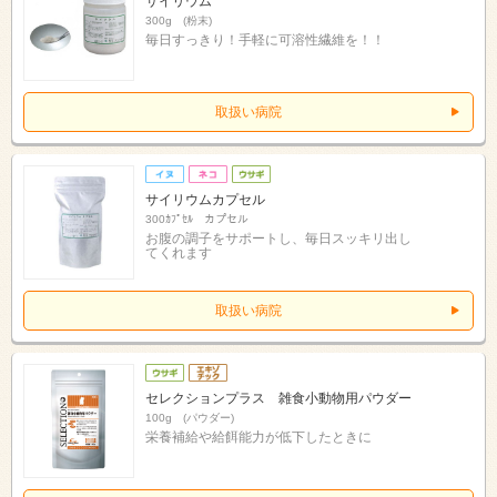
サイリウム
300g (粉末)
毎日すっきり！手軽に可溶性繊維を！！
取扱い病院
サイリウムカプセル
300ｶﾌﾟｾﾙ カプセル
お腹の調子をサポートし、毎日スッキリ出し
てくれます
取扱い病院
セレクションプラス 雑食小動物用パウダー
100g (パウダー)
栄養補給や給餌能力が低下したときに