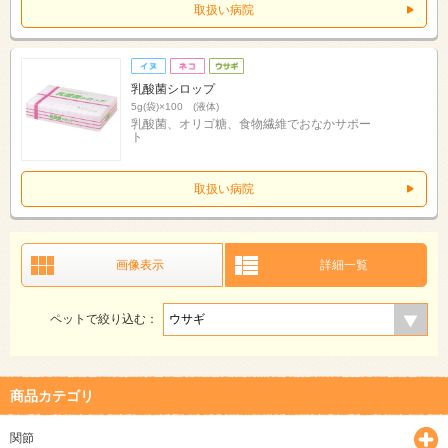
取扱い病院
乳酸菌シロップ
5g(袋)×100 (液体)
乳酸菌、オリゴ糖、食物繊維でおなかサポー
ト
取扱い病院
画像表示
詳細一覧
ペットで絞り込む：
商品カテゴリ
関節