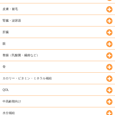
皮膚・被毛
腎臓・泌尿器
肝臓
眼
整腸（乳酸菌・繊維など）
骨
カロリー・ビタミン・ミネラル補給
QOL
中高齢期向け
水分補給