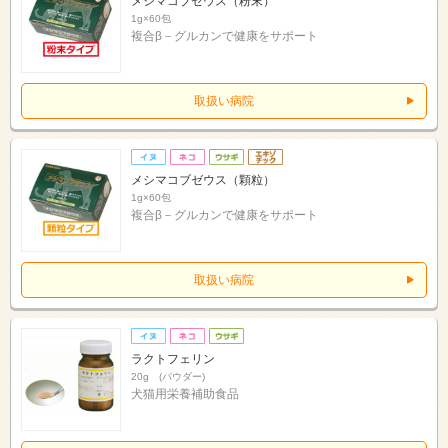
メシマコブゼウス（粉末）
1g×60包
複合β－グルカンで健康をサポート
取扱い病院
メシマコブゼウス（顆粒）
1g×60包
複合β－グルカンで健康をサポート
取扱い病院
ラクトフェリン
20g (パウダー)
犬猫用栄養補助食品