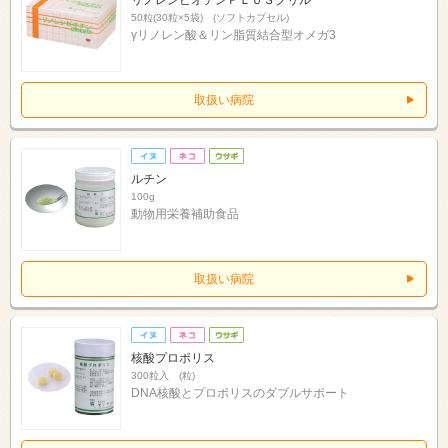
50粒(30粒×5袋) (ソフトカプセル)
γリノレン酸＆リン脂質結合型オメガ3
取扱い病院
ルチン
100g
動物用栄養補助食品
取扱い病院
核酸プロポリス
300粒入 (粒)
DNA核酸とプロポリスのダブルサポート