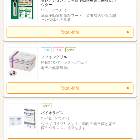
セレクションプロ草食小動物用完全栄養食パ
ウダー
100g (パウダー)
草食小動物用微粒フード。栄養補給や歯の弱
った個体への食事
取扱い病院
ソフォンクリル
90粒(30粒×3) (ソフトカプセル)
老犬の健康維持に
取扱い病院
バイオラピス
2g×6包 (パウダー)
ウサギ用サプリメント。腸内の善玉菌と悪玉
菌のバランスに役立ちます。