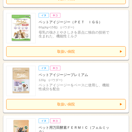
ペットアイジージー（ＰＥＴ ＩＧＧ）
60g(4g×15包) (パウダー)
母乳の強さとやさしさを原点に独自の技術で
生まれた、機能性ミルク
取扱い病院
ペットアイジージープレミアム
120g (パウダー)
ペットアイジージーをベースに使用し、機能
性成分を配合
取扱い病院
ペット用万田酵素ＦＥＲＭＩＣ（フェルミッ
ク）