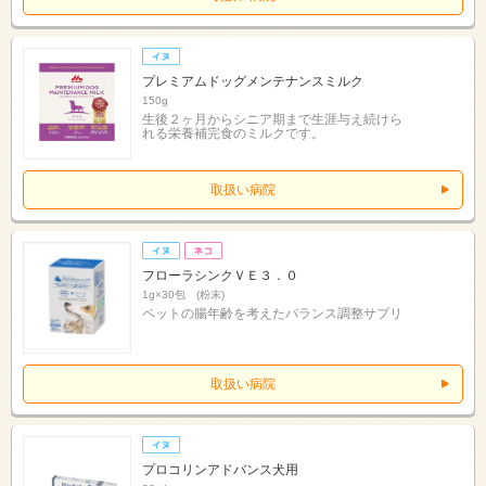
プレミアムドッグメンテナンスミルク
150g
生後２ヶ月からシニア期まで生涯与え続けら
れる栄養補完食のミルクです。
取扱い病院
フローラシンクＶＥ３．０
1g×30包 (粉末)
ペットの腸年齢を考えたバランス調整サプリ
取扱い病院
プロコリンアドバンス犬用