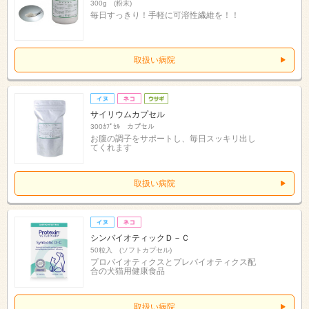
300g (粉末)
毎日すっきり！手軽に可溶性繊維を！！
取扱い病院
サイリウムカプセル
300ｶﾌﾟｾﾙ カプセル
お腹の調子をサポートし、毎日スッキリ出し
てくれます
取扱い病院
シンバイオティックＤ－Ｃ
50粒入 (ソフトカプセル)
プロバイオティクスとプレバイオティクス配
合の犬猫用健康食品
取扱い病院