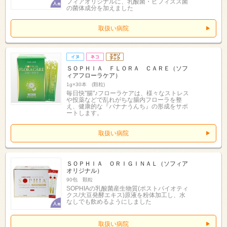
フィアオリジナルに、乳酸菌・ビフィズス菌
の菌体成分を加えました
取扱い病院
ＳＯＰＨＩＡ ＦＬＯＲＡ ＣＡＲＥ（ソフ
ィアフローラケア）
1g×30本 (顆粒)
毎日快"腸"♪フローラケアは、様々なストレス
や投薬などで乱れがちな腸内フローラを整
え、健康的な『バナナうんち』の形成をサポ
ートします。
取扱い病院
ＳＯＰＨＩＡ ＯＲＩＧＩＮＡＬ（ソフィア
オリジナル）
90包 顆粒
SOPHIAの乳酸菌産生物質(ポストバイオティ
クス/大豆発酵エキス)原液を粉体加工し、水
なしでも飲めるようにしました
取扱い病院