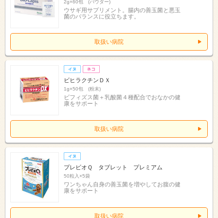
2g×60包 (パウダー)
ウサギ用サプリメント。腸内の善玉菌と悪玉
菌のバランスに役立ちます。
取扱い病院
ビヒラクチンＤＸ
1g×50包 (粉末)
ビフィズス菌＋乳酸菌４種配合でおなかの健
康をサポート
取扱い病院
プレビオＱ タブレット プレミアム
50粒入×5袋
ワンちゃん自身の善玉菌を増やしてお腹の健
康をサポート
取扱い病院