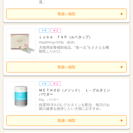
通。
取扱い病院
Ｌｕｂｅ ＴＡＰ（ルベタップ）
48g(800mg×60包) (粉末)
犬猫用栄養補助食品。”食べる”をささえる機
能性ふりかけ。
取扱い病院
ＭＥＴＨＯＤ（メソッド） Ｌ－グルタミン
パウダー
60g パウダー
純度99.9％のL-グルタミンを配合。毎日のお
腹の健康を維持したい犬猫におすすめ。
取扱い病院