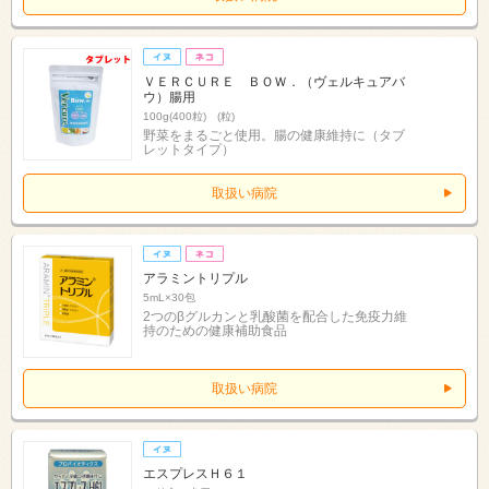
ＶＥＲＣＵＲＥ ＢＯＷ．（ヴェルキュアバ
ウ）腸用
100g(400粒) (粒)
野菜をまるごと使用。腸の健康維持に（タブ
レットタイプ）
取扱い病院
アラミントリプル
5mL×30包
2つのβグルカンと乳酸菌を配合した免疫力維
持のための健康補助食品
取扱い病院
エスプレスＨ６１