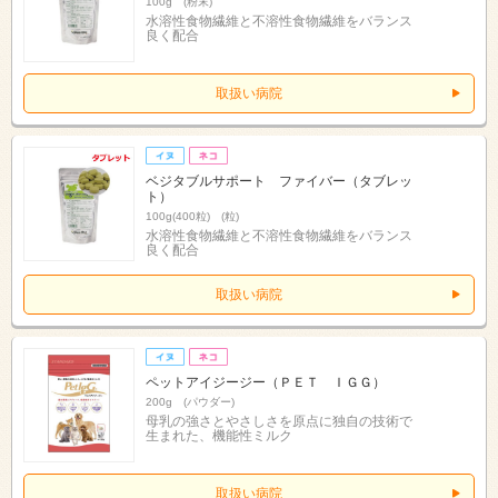
100g (粉末)
水溶性食物繊維と不溶性食物繊維をバランス
良く配合
取扱い病院
ベジタブルサポート ファイバー（タブレッ
ト）
100g(400粒) (粒)
水溶性食物繊維と不溶性食物繊維をバランス
良く配合
取扱い病院
ペットアイジージー（ＰＥＴ ＩＧＧ）
200g (パウダー)
母乳の強さとやさしさを原点に独自の技術で
生まれた、機能性ミルク
取扱い病院