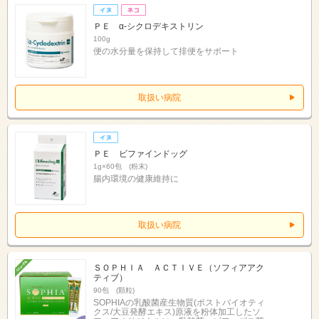
ＰＥ α‐シクロデキストリン
100g
便の水分量を保持して排便をサポート
取扱い病院
ＰＥ ビファインドッグ
1g×60包 (粉末)
腸内環境の健康維持に
取扱い病院
ＳＯＰＨＩＡ ＡＣＴＩＶＥ（ソフィアアク
ティブ）
90包 (顆粒)
SOPHIAの乳酸菌産生物質(ポストバイオティ
クス/大豆発酵エキス)原液を粉体加工したソ