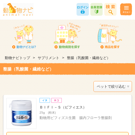
動物ナビトップ
>
サプリメント
>
整腸（乳酸菌・繊維など）
整腸（乳酸菌・繊維など）
ペットで絞り込む
ＢＩＦＩ－Ｓ（ビフィエス）
25g (粉末)
動物用ビフィズス生菌 腸内フローラ整腸剤