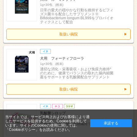
1g×30包 (粉末)
日常の愛犬の穏やかな行動を維持するビフィ
ズス菌※を配合したサプリメント※
Bifidobacterium longum BL999をプロバイオ
ティクスとして配合
取扱い病院
犬用 フォーティフローラ
1g×30包 (粉末)
適切な消化・栄養吸収・および免疫力維持*
のために、健康でバランスの取れた腸内細菌
叢をサポートする乳酸菌配合サプリメント
取扱い病院
乳酸菌シロップ
当サイトでは、サービス向上およびお客様により適
5g(袋)×100 (液体)
したサービスを提供するため、Cookieを利用して
承諾する
乳酸菌、オリゴ糖、食物繊維でおなかサポー
います。サイトのCookieの使用に関しては、
ト
「Cookieポリシー」
をお読みください。