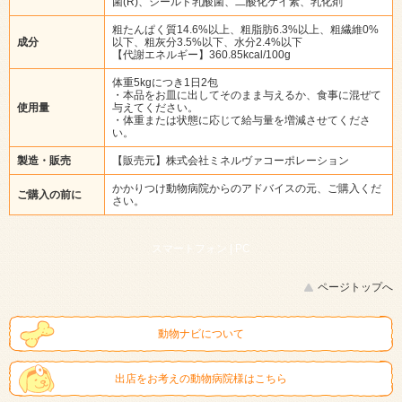
菌(R)、シールド乳酸菌、二酸化ケイ素、乳化剤
粗たんぱく質14.6%以上、粗脂肪6.3%以上、粗繊維0%
成分
以下、粗灰分3.5%以下、水分2.4%以下
【代謝エネルギー】360.85kcal/100g
体重5kgにつき1日2包
・本品をお皿に出してそのまま与えるか、食事に混ぜて
使用量
与えてください。
・体重または状態に応じて給与量を増減させてくださ
い。
製造・販売
【販売元】株式会社ミネルヴァコーポレーション
かかりつけ動物病院からのアドバイスの元、ご購入くだ
ご購入の前に
さい。
スマートフォン |
PC
ページトップへ
動物ナビについて
出店をお考えの動物病院様はこちら