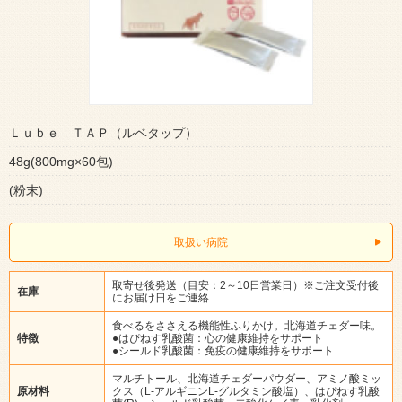
Ｌｕｂｅ ＴＡＰ（ルベタップ）
48g(800mg×60包)
(粉末)
取扱い病院
取寄せ後発送（目安：2～10日営業日）※ご注文受付後
在庫
にお届け日をご連絡
食べるをささえる機能性ふりかけ。北海道チェダー味。
特徴
●はぴねす乳酸菌：心の健康維持をサポート
●シールド乳酸菌：免疫の健康維持をサポート
マルチトール、北海道チェダーパウダー、アミノ酸ミッ
原材料
クス（L-アルギニンL-グルタミン酸塩）、はぴねす乳酸