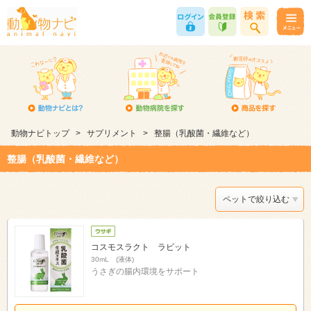
動物ナビトップ
>
サプリメント
>
整腸（乳酸菌・繊維など）
整腸（乳酸菌・繊維など）
ペットで絞り込む
コスモスラクト ラビット
30mL (液体)
うさぎの腸内環境をサポート