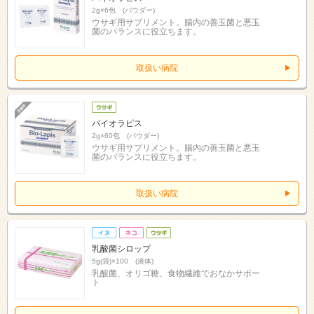
2g×6包 (パウダー)
ウサギ用サプリメント。腸内の善玉菌と悪玉
菌のバランスに役立ちます。
取扱い病院
バイオラピス
2g×60包 (パウダー)
ウサギ用サプリメント。腸内の善玉菌と悪玉
菌のバランスに役立ちます。
取扱い病院
乳酸菌シロップ
5g(袋)×100 (液体)
乳酸菌、オリゴ糖、食物繊維でおなかサポー
ト