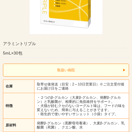
アラミントリプル
5mL×30包
取扱い病院
取寄せ後発送（目安：2～10日営業日）※ご注文受付後
在庫
にお届け日をご連絡
・２つのβ-グルカン（大麦β‐グルカン、発酵β‐グルカ
ン）と乳酸菌が、相乗的に免疫維持をサポート。
特徴
・犬猫が好むクセのないヨーグルト味は、フードの味を
変えないため、簡単に与えることがきでます。
・衛生的で使いやすいサシェット（小袋）タイプ。
発酵β-グルカン（黒酵母培養液）、大麦β-グルカン、乳
原材料
酸菌（死菌）、クエン酸、水