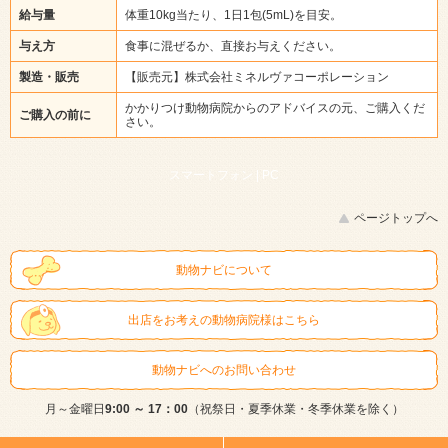
給与量
体重10kg当たり、1日1包(5mL)を目安。
与え方
食事に混ぜるか、直接お与えください。
製造・販売
【販売元】株式会社ミネルヴァコーポレーション
かかりつけ動物病院からのアドバイスの元、ご購入くだ
ご購入の前に
さい。
スマートフォン |
PC
ページトップへ
動物ナビについて
出店をお考えの動物病院様はこちら
動物ナビへのお問い合わせ
月～金曜日
9:00 ～ 17：00
（祝祭日・夏季休業・冬季休業を除く）