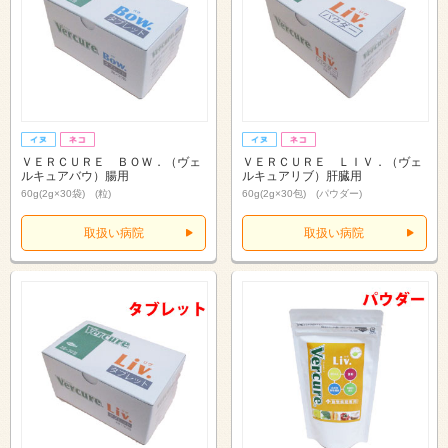
ＶＥＲＣＵＲＥ ＢＯＷ．（ヴェ
ＶＥＲＣＵＲＥ ＬＩＶ．（ヴェ
ルキュアバウ）腸用
ルキュアリブ）肝臓用
60g(2g×30袋) (粒)
60g(2g×30包) (パウダー)
取扱い病院
取扱い病院