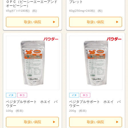
ＯＰＣ（ビーシーエーエーアンド
ブレット
オーピーシー）
45g(ﾀﾌﾞﾚｯﾄ180粒) (粒)
60g(250mg×240粒) (粒)
取扱い病院
取扱い病院
ベジタブルサポート ホエイ パ
ベジタブルサポート ホエイ パ
ウダー
ウダー
100g (粉末)
200g (粉末)
取扱い病院
取扱い病院