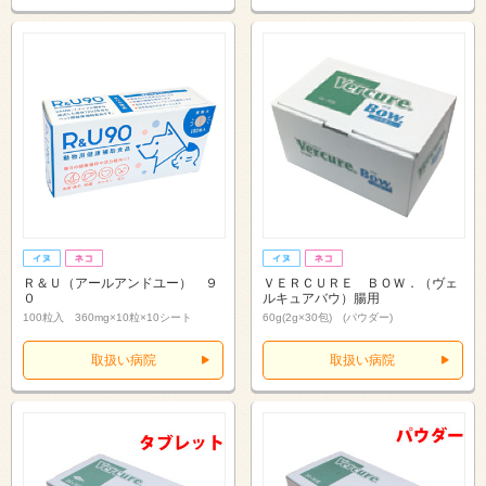
Ｒ＆Ｕ（アールアンドユー） ９
ＶＥＲＣＵＲＥ ＢＯＷ．（ヴェ
０
ルキュアバウ）腸用
100粒入 360mg×10粒×10シート
60g(2g×30包) (パウダー)
取扱い病院
取扱い病院