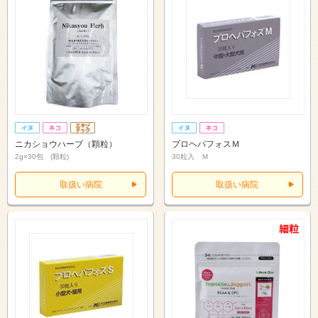
ニカショウハーブ（顆粒）
プロヘパフォスＭ
2g×30包 (顆粒)
30粒入 Ｍ
取扱い病院
取扱い病院