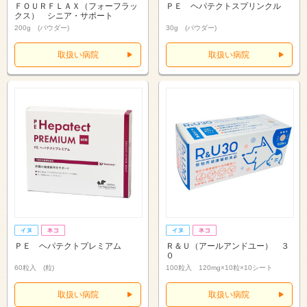
ＦＯＵＲＦＬＡＸ（フォーフラッ
ＰＥ ヘパテクトスプリンクル
クス） シニア・サポート
200g (パウダー)
30g (パウダー)
取扱い病院
取扱い病院
ＰＥ ヘパテクトプレミアム
Ｒ＆Ｕ（アールアンドユー） ３
０
60粒入 (粒)
100粒入 120mg×10粒×10シート
取扱い病院
取扱い病院