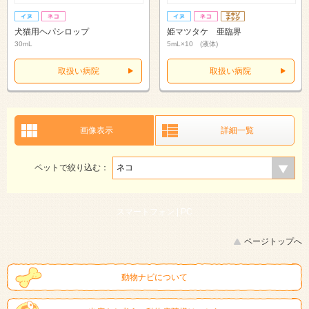
犬猫用ヘパシロップ
姫マツタケ 亜臨界
30mL
5mL×10 (液体)
取扱い病院
取扱い病院
画像表示
詳細一覧
ペットで絞り込む：
スマートフォン |
PC
ページトップへ
動物ナビについて