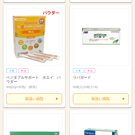
ベジタブルサポート ホエイ パ
リバガード
ウダー
90g(3g×30包) (粉末)
60粒入(10粒入×6)
取扱い病院
取扱い病院