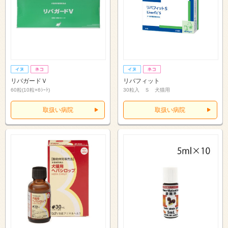
リバガードＶ
リバフィット
60粒(10粒×6ｼｰﾄ)
30粒入 Ｓ 犬猫用
取扱い病院
取扱い病院