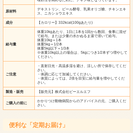
デキストリン、ビール酵母、乳果オリゴ糖、チキンエキ
原材料
ス、ニカショウエキス
成分
【カロリー】332kcal(100gあたり)
体重10kgあたり、1日に1本を1回から数回、食事に混ぜ
て給与。または少量の水かぬるま湯で溶いて給与。
体重10kg＝1本
給与量
体重5kg＝1/2本
体重5kg以下＝1/3本
※体重10kg以上の場合は、5kgにつき1/2本ずつ増やして
ください。
・直射日光・高温多湿を避け、涼しい所で保存してくだ
さい。
ご注意
・体調に応じて加減してください。
・体質によっては、2倍を目安に給与量を増やしてくだ
さい。
製造・販売
【販売元】株式会社ビーエルエフ
かかりつけ動物病院からのアドバイスの元、ご購入くだ
ご購入の前に
さい。
便利な「定期お届け」