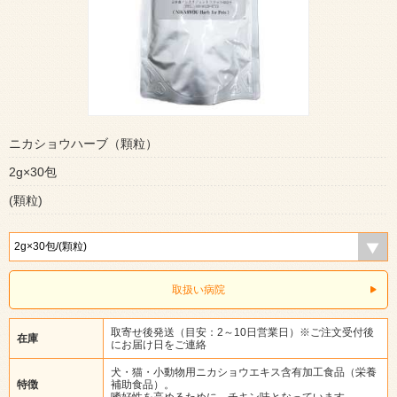
ニカショウハーブ（顆粒）
2g×30包
(顆粒)
取扱い病院
取寄せ後発送（目安：2～10日営業日）※ご注文受付後
在庫
にお届け日をご連絡
犬・猫・小動物用ニカショウエキス含有加工食品（栄養
特徴
補助食品）。
嗜好性を高めるために、チキン味となっています。