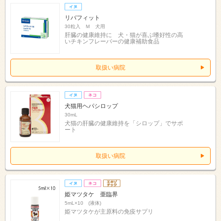
リバフィット
30粒入 Ｍ 犬用
肝臓の健康維持に 犬・猫が喜ぶ嗜好性の高
いチキンフレーバーの健康補助食品
取扱い病院
犬猫用ヘパシロップ
30mL
犬猫の肝臓の健康維持を「シロップ」でサポ
ート
取扱い病院
姫マツタケ 亜臨界
5mL×10 (液体)
姫マツタケが主原料の免疫サプリ