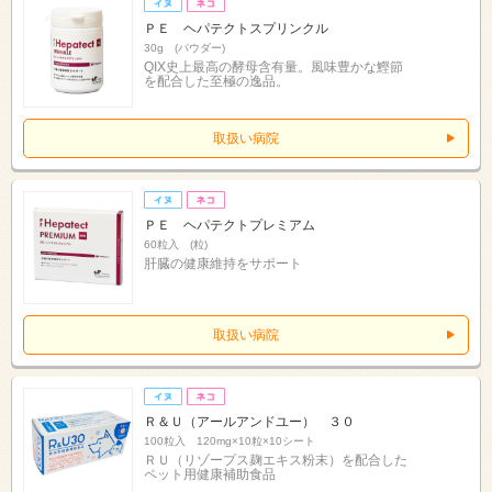
ＰＥ ヘパテクトスプリンクル
30g (パウダー)
QIX史上最高の酵母含有量。風味豊かな鰹節
を配合した至極の逸品。
取扱い病院
ＰＥ ヘパテクトプレミアム
60粒入 (粒)
肝臓の健康維持をサポート
取扱い病院
Ｒ＆Ｕ（アールアンドユー） ３０
100粒入 120mg×10粒×10シート
ＲＵ（リゾープス麹エキス粉末）を配合した
ペット用健康補助食品