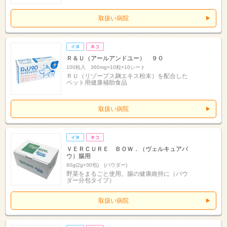
取扱い病院
Ｒ＆Ｕ（アールアンドユー） ９０
100粒入 360mg×10粒×10シート
ＲＵ（リゾープス麹エキス粉末）を配合した
ペット用健康補助食品
取扱い病院
ＶＥＲＣＵＲＥ ＢＯＷ．（ヴェルキュアバ
ウ）腸用
60g(2g×30包) (パウダー)
野菜をまるごと使用。腸の健康維持に（パウ
ダー分包タイプ）
取扱い病院