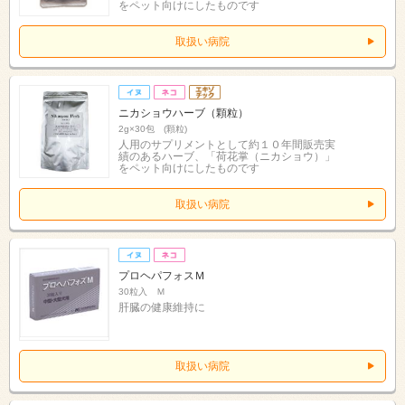
をペット向けにしたものです
取扱い病院
ニカショウハーブ（顆粒）
2g×30包 (顆粒)
人用のサプリメントとして約１０年間販売実
績のあるハーブ、「荷花掌（ニカショウ）」
をペット向けにしたものです
取扱い病院
プロヘパフォスＭ
30粒入 Ｍ
肝臓の健康維持に
取扱い病院