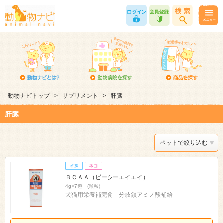
動物ナビトップ
>
サプリメント
>
肝臓
肝臓
ペットで絞り込む
ＢＣＡＡ（ビーシーエイエイ）
4g×7包 (顆粒)
犬猫用栄養補完食 分岐鎖アミノ酸補給