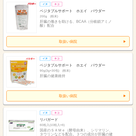
ベジタブルサポート ホエイ パウダー
200g (粉末)
肝臓の働きを助ける、BCAA（分岐鎖アミノ
酸）配合
取扱い病院
ベジタブルサポート ホエイ パウダー
90g(3g×30包) (粉末)
肝臓の健康維持
取扱い病院
リバガード
60粒入(10粒入×6)
国産のＳＡＭｅ（酵母由来）、シリマリン、
タウリンなどを配合。３つの成分が肝臓の健