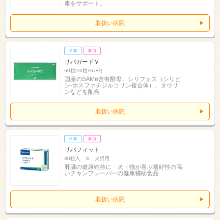
康をサポート。
取扱い病院
リバガードＶ
60粒(10粒×6ｼｰﾄ)
国産のSAMe含有酵母、シリフォス（シリビ
ン-ホスファチジルコリン複合体）、タウリ
ンなどを配合
取扱い病院
リバフィット
30粒入 Ｓ 犬猫用
肝臓の健康維持に 犬・猫が喜ぶ嗜好性の高
いチキンフレーバーの健康補助食品
取扱い病院