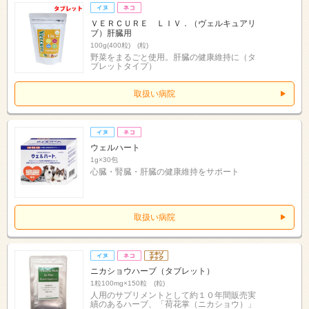
ＶＥＲＣＵＲＥ ＬＩＶ．（ヴェルキュアリ
ブ）肝臓用
100g(400粒) (粒)
野菜をまるごと使用。肝臓の健康維持に（タ
ブレットタイプ）
取扱い病院
ウェルハート
1g×30包
心臓・腎臓・肝臓の健康維持をサポート
取扱い病院
ニカショウハーブ（タブレット）
1粒100mg×150粒 (粒)
人用のサプリメントとして約１０年間販売実
績のあるハーブ、「荷花掌（ニカショウ）」