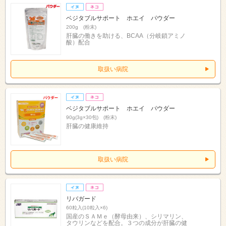
ベジタブルサポート ホエイ パウダー
200g (粉末)
肝臓の働きを助ける、BCAA（分岐鎖アミノ
酸）配合
取扱い病院
ベジタブルサポート ホエイ パウダー
90g(3g×30包) (粉末)
肝臓の健康維持
取扱い病院
リバガード
60粒入(10粒入×6)
国産のＳＡＭｅ（酵母由来）、シリマリン、
タウリンなどを配合。３つの成分が肝臓の健