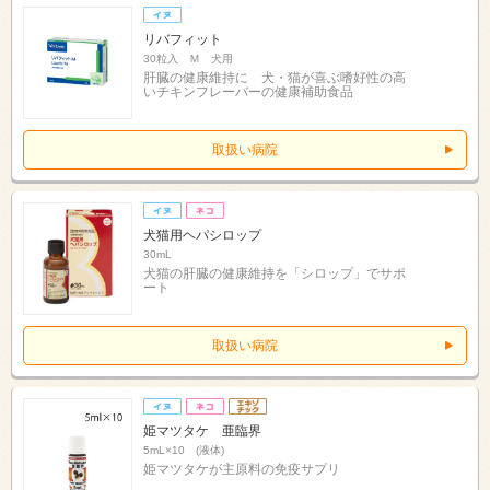
リバフィット
30粒入 Ｍ 犬用
肝臓の健康維持に 犬・猫が喜ぶ嗜好性の高
いチキンフレーバーの健康補助食品
取扱い病院
犬猫用ヘパシロップ
30mL
犬猫の肝臓の健康維持を「シロップ」でサポ
ート
取扱い病院
姫マツタケ 亜臨界
5mL×10 (液体)
姫マツタケが主原料の免疫サプリ