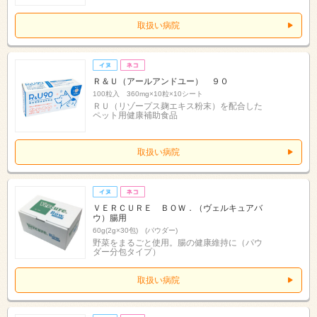
取扱い病院
Ｒ＆Ｕ（アールアンドユー） ９０
100粒入 360mg×10粒×10シート
ＲＵ（リゾープス麹エキス粉末）を配合した
ペット用健康補助食品
取扱い病院
ＶＥＲＣＵＲＥ ＢＯＷ．（ヴェルキュアバ
ウ）腸用
60g(2g×30包) (パウダー)
野菜をまるごと使用。腸の健康維持に（パウ
ダー分包タイプ）
取扱い病院