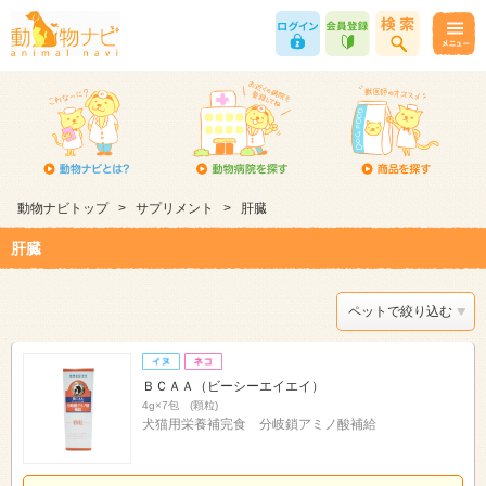
動物ナビトップ
>
サプリメント
>
肝臓
肝臓
ペットで絞り込む
ＢＣＡＡ（ビーシーエイエイ）
4g×7包 (顆粒)
犬猫用栄養補完食 分岐鎖アミノ酸補給