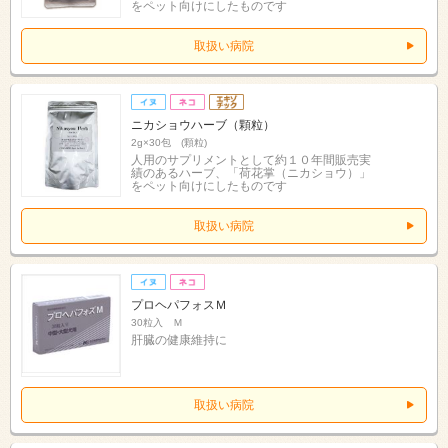
をペット向けにしたものです
取扱い病院
ニカショウハーブ（顆粒）
2g×30包 (顆粒)
人用のサプリメントとして約１０年間販売実
績のあるハーブ、「荷花掌（ニカショウ）」
をペット向けにしたものです
取扱い病院
プロヘパフォスＭ
30粒入 Ｍ
肝臓の健康維持に
取扱い病院