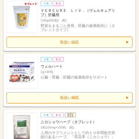
ＶＥＲＣＵＲＥ ＬＩＶ．（ヴェルキュアリ
ブ）肝臓用
100g(400粒) (粒)
野菜をまるごと使用。肝臓の健康維持に（タ
ブレットタイプ）
取扱い病院
ウェルハート
1g×30包
心臓・腎臓・肝臓の健康維持をサポート
取扱い病院
ニカショウハーブ（タブレット）
1粒100mg×150粒 (粒)
人用のサプリメントとして約１０年間販売実
績のあるハーブ、「荷花掌（ニカショウ）」