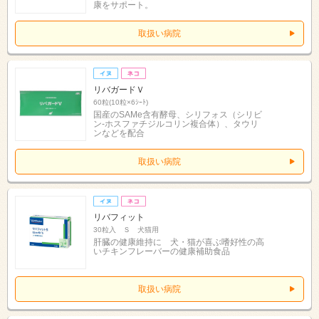
康をサポート。
取扱い病院
リバガードＶ
60粒(10粒×6ｼｰﾄ)
国産のSAMe含有酵母、シリフォス（シリビ
ン-ホスファチジルコリン複合体）、タウリ
ンなどを配合
取扱い病院
リバフィット
30粒入 Ｓ 犬猫用
肝臓の健康維持に 犬・猫が喜ぶ嗜好性の高
いチキンフレーバーの健康補助食品
取扱い病院