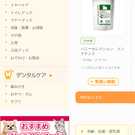
イヤーケア
トイレグッズ
マナーグッズ
消臭・除菌・お掃除
その他
人用
バニーセレクション メン
入浴グッズ
テナンス
おでかけ・お散歩
（3.5kg (ドライ)）
７ヶ月以上の親うさぎの主食
歯みがき
おやつ・ガム
33
件あります
サプリ
幼齢、妊娠・授乳期