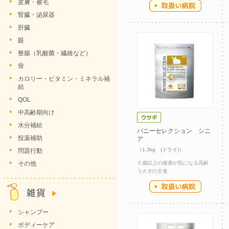
皮膚・被毛
腎臓・泌尿器
肝臓
眼
整腸（乳酸菌・繊維など）
骨
カロリー・ビタミン・ミネラル補
給
QOL
中高齢期向け
水分補給
バニーセレクション シニ
投薬補助
ア
（1.3kg (ドライ)）
問題行動
その他
５歳以上の健康が気になる高齢
うさぎの主食
シャンプー
ボディーケア