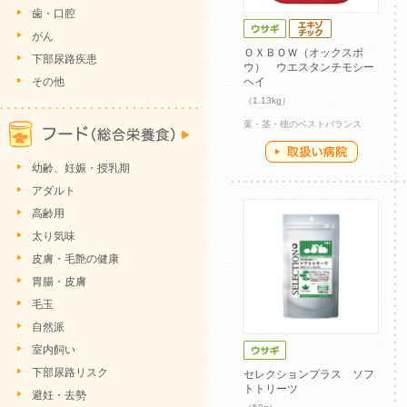
歯・口腔
がん
ＯＸＢＯＷ（オックスボ
下部尿路疾患
ウ） ウエスタンチモシー
その他
ヘイ
（1.13kg）
葉・茎・穂のベストバランス
幼齢、妊娠・授乳期
アダルト
高齢用
太り気味
皮膚・毛艶の健康
胃腸・皮膚
毛玉
自然派
室内飼い
下部尿路リスク
セレクションプラス ソフ
トトリーツ
避妊・去勢