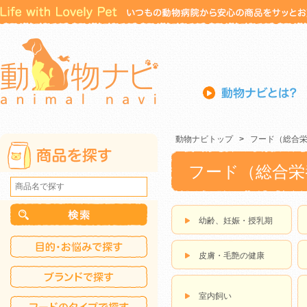
動物ナビトップ
>
フード（総合
フード（総合栄
幼齢、妊娠・授乳期
皮膚・毛艶の健康
室内飼い