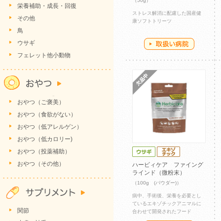
（50g）
栄養補助・成長・回復
ストレス解消に配慮した国産健
その他
康ソフトトリーツ
鳥
ウサギ
フェレット他小動物
おやつ（ご褒美）
おやつ（食欲がない）
おやつ（低アレルゲン）
おやつ（低カロリー)
おやつ（投薬補助）
おやつ（その他）
ハービィケア ファイング
ラインド（微粉末）
（100g (パウダー)）
病中、手術後、栄養を必要とし
ているエキゾチックアニマルに
関節
合わせて開発されたフード