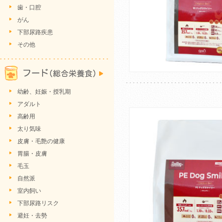
歯・口腔
がん
下部尿路疾患
その他
幼齢、妊娠・授乳期
アダルト
高齢用
太り気味
皮膚・毛艶の健康
胃腸・皮膚
毛玉
自然派
室内飼い
下部尿路リスク
避妊・去勢