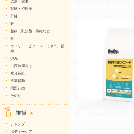
皮膚・被毛
腎臓・泌尿器
肝臓
眼
整腸（乳酸菌・繊維など）
骨
カロリー・ビタミン・ミネラル補
給
QOL
中高齢期向け
水分補給
投薬補助
問題行動
その他
シャンプー
ボディーケア