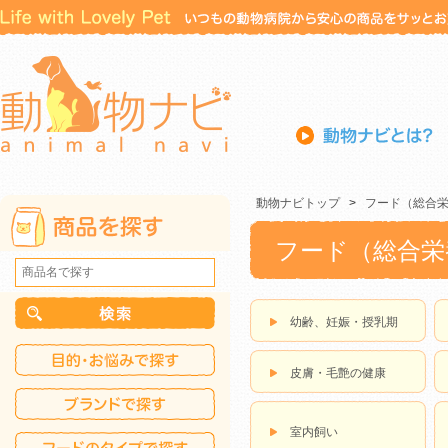
動物ナビトップ
>
フード（総合
フード（総合栄
幼齢、妊娠・授乳期
皮膚・毛艶の健康
室内飼い