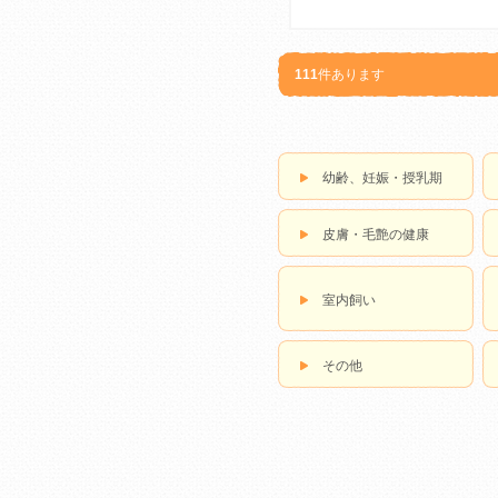
111
件あります
幼齢、妊娠・授乳期
皮膚・毛艶の健康
室内飼い
その他