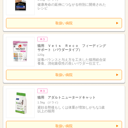
健康寿命の延伸につながる特別に開発された
レシピ
取扱い病院
猫用 Ｖｅｔｓ Ｒｅｃｏ フィーディング
サポート（パウダータイプ）
120g
栄養バランスと与え方を工夫した猫用総合栄
養食。消化吸収性の良いパウダー仕立て。
取扱い病院
猫用 アダルトニュータードキャット
1.5kg (ドライ)
避妊去勢後もしくは体重が増加しがちな1歳
以上の猫用
取扱い病院