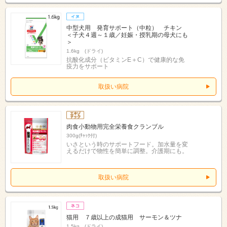
中型犬用 発育サポート（中粒） チキン
＜子犬４週～１歳／妊娠・授乳期の母犬にも
＞
1.6kg (ドライ)
抗酸化成分（ビタミンE＋C）で健康的な免
疫力をサポート
取扱い病院
肉食小動物用完全栄養食クランブル
300g(ﾁｬｯｸ付)
いさという時のサポートフード。加水量を変
えるだけで物性を簡単に調整。介護期にも。
取扱い病院
猫用 ７歳以上の成猫用 サーモン＆ツナ
1.5kg (ドライ)