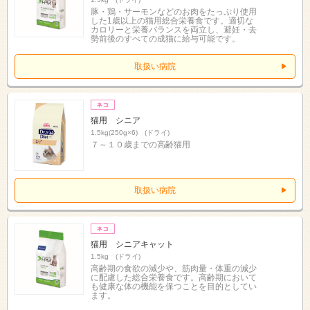
豚・鶏・サーモンなどのお肉をたっぷり使用
した1歳以上の猫用総合栄養食です。適切な
カロリーと栄養バランスを両立し、避妊・去
勢前後のすべての成猫に給与可能です。
取扱い病院
猫用 シニア
1.5kg(250g×6) (ドライ)
７～１０歳までの高齢猫用
取扱い病院
猫用 シニアキャット
1.5kg (ドライ)
高齢期の食欲の減少や、筋肉量・体重の減少
に配慮した総合栄養食です。高齢期において
も健康な体の機能を保つことを目的としてい
ます。