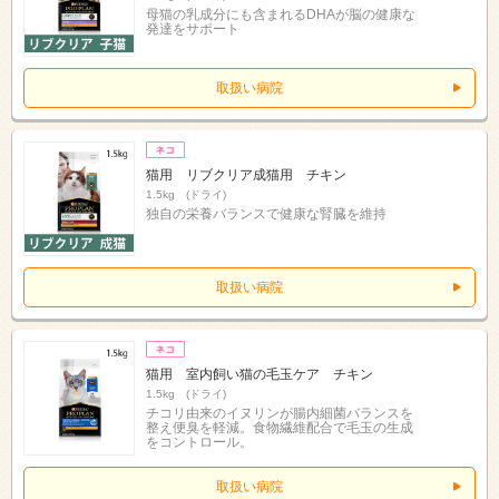
母猫の乳成分にも含まれるDHAが脳の健康な
発達をサポート
取扱い病院
猫用 リブクリア成猫用 チキン
1.5kg (ドライ)
独自の栄養バランスで健康な腎臓を維持
取扱い病院
猫用 室内飼い猫の毛玉ケア チキン
1.5kg (ドライ)
チコリ由来のイヌリンが腸内細菌バランスを
整え便臭を軽減。食物繊維配合で毛玉の生成
をコントロール。
取扱い病院