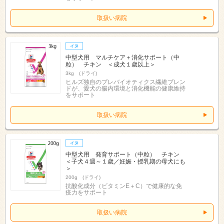
取扱い病院
中型犬用 マルチケア＋消化サポート（中
粒） チキン ＜成犬１歳以上＞
3kg (ドライ)
ヒルズ独自のプレバイオティクス繊維ブレン
ドが、愛犬の腸内環境と消化機能の健康維持
をサポート
取扱い病院
中型犬用 発育サポート（中粒） チキン
＜子犬４週～１歳／妊娠・授乳期の母犬にも
＞
200g (ドライ)
抗酸化成分（ビタミンE＋C）で健康的な免
疫力をサポート
取扱い病院