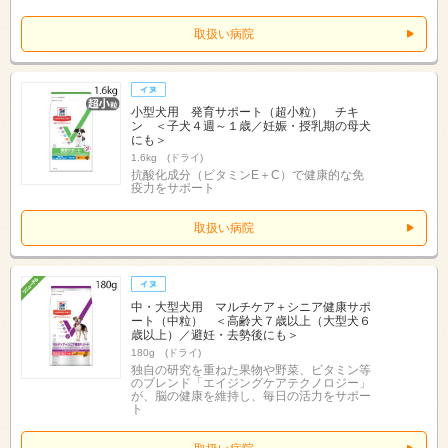
取扱い病院
小型犬用 発育サポート（超小粒） チキ
ン ＜子犬４週～１歳／妊娠・授乳期の母犬
にも＞
1.6kg (ドライ)
抗酸化成分（ビタミンE＋C）で健康的な免
疫力をサポート
取扱い病院
中・大型犬用 マルチケア＋シニア健康サポ
ート（中粒） ＜高齢犬７歳以上（大型犬６
歳以上）／避妊・去勢後にも＞
180g (ドライ)
独自の研究を重ねた果物や野菜、ビタミン等
のブレンド「エイジングケアテクノロジー」
が、脳の健康を維持し、毎日の活力をサポー
ト