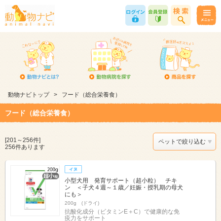
動物ナビトップ
>
フード（総合栄養食）
フード（総合栄養食）
[201～256件]
ペットで絞り込む
256件あります
小型犬用 発育サポート（超小粒） チキ
ン ＜子犬４週～１歳／妊娠・授乳期の母犬
にも＞
200g (ドライ)
抗酸化成分（ビタミンE＋C）で健康的な免
疫力をサポート