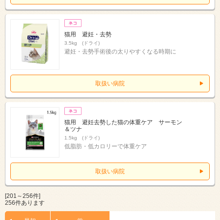
猫用 避妊・去勢
3.5kg (ドライ)
避妊・去勢手術後の太りやすくなる時期に
取扱い病院
猫用 避妊去勢した猫の体重ケア サーモン
＆ツナ
1.5kg (ドライ)
低脂肪・低カロリーで体重ケア
取扱い病院
[201～256件]
256件あります