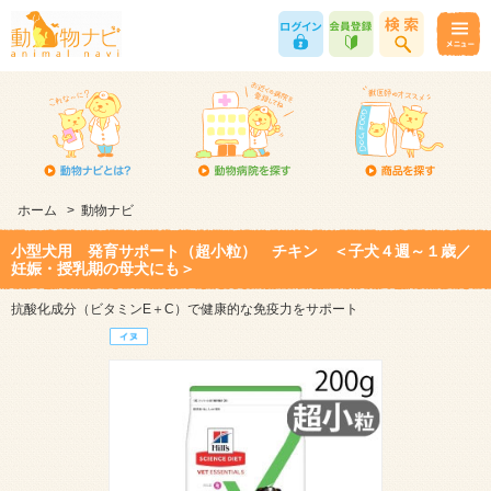
ホーム
>
動物ナビ
小型犬用 発育サポート（超小粒） チキン ＜子犬４週～１歳／
妊娠・授乳期の母犬にも＞
抗酸化成分（ビタミンE＋C）で健康的な免疫力をサポート