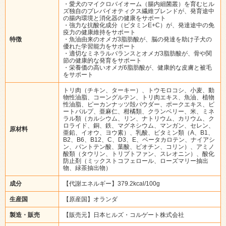
・愛犬のマイクロバイオーム（腸内細菌叢）を育むヒル
ズ独自のプレバイオティクス繊維ブレンドが、発育途中
の腸内環境と消化器の健康をサポート
・強力な抗酸化成分（ビタミンE+C）が、発達途中の免
疫力の健康維持をサポート
特徴
・魚油由来のオメガ3脂肪酸が、脳の発達を助け子犬の
優れた学習能力をサポート
・適切なミネラルバランスとオメガ3脂肪酸が、骨や関
節の健康的な発育をサポート
・栄養価の高いオメガ6脂肪酸が、健康的な皮膚と被毛
をサポート
トリ肉（チキン、ターキー）、トウモロコシ、小麦、動
物性油脂、コーングルテン、トリ肉エキス、魚油、植物
性油脂、ピーカンナッツ殻パウダー、ポークエキス、ビ
ートパルプ、亜麻仁、柑橘類、クランベリー、米、ミネ
ラル類（カルシウム、リン、ナトリウム、カリウム、ク
ロライド、銅、鉄、マグネシウム、マンガン、セレン、
原材料
亜鉛、イオウ、ヨウ素）、乳酸、ビタミン類（A、B1、
B2、B6、B12、C、D3、E、ベータカロテン、ナイアシ
ン、パントテン酸、葉酸、ビオチン、コリン）、アミノ
酸類（タウリン、トリプトファン、スレオニン）、酸化
防止剤（ミックストコフェロール、ローズマリー抽出
物、緑茶抽出物）
成分
【代謝エネルギー】379.2kcal/100g
生産国
【原産国】オランダ
製造・販売
【販売元】日本ヒルズ・コルゲート株式会社