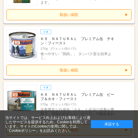
ます。
取扱い病院
Ｋ９ ＮＡＴＵＲＡＬ プレミアム缶 チキ
ン・フィースト
170g (ウェット/缶/バラ)
食べやすい「鶏肉」。 タンパク質を効率よ
く。
取扱い病院
Ｋ９ ＮＡＴＵＲＡＬ プレミアム缶 ビー
フ＆ホキ・フィースト
170g (ウェット/缶/バラ)
栄養豊富な白身魚「ホキ」と必須の栄養が豊
富で、消化のやさしい「ビーフ」の組み合わ
せ
当サイトでは、サービス向上およびお客様により適
したサービスを提供するため、Cookieを利用して
承諾する
います。サイトのCookieの使用に関しては、
取扱い病院
「Cookieポリシー」
をお読みください。