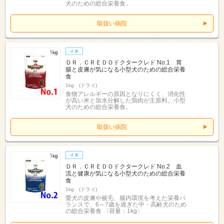
犬のための総合栄養食。
取扱い病院
ＤＲ．ＣＲＥＤＯドクタークレド No.1 胃
腸と皮膚が気になる小型犬のための総合栄養
食
1kg (ドライ)
食物アレルギーの原因となりにくく、消化性
が高い米と加水分解した鶏肉が主原料。小型
犬のための総合栄養食。
取扱い病院
ＤＲ．ＣＲＥＤＯドクタークレド No.2 血
流と健康が気になる小型犬のための総合栄養
食
1kg (ドライ)
愛犬の皮膚や被毛、腸内環境を考えた栄養バ
ランスで、6～7歳を過ぎた中・高齢犬のため
の総合栄養食 〈容量：1kg〉