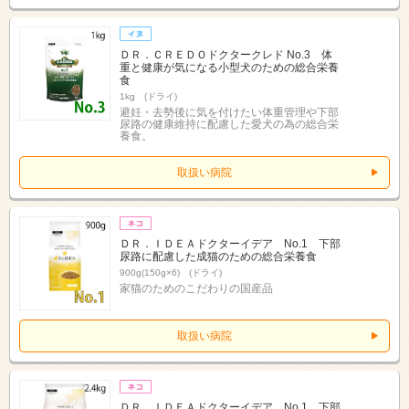
ＤＲ．ＣＲＥＤＯドクタークレド No.3 体
重と健康が気になる小型犬のための総合栄養
食
1kg (ドライ)
避妊・去勢後に気を付けたい体重管理や下部
尿路の健康維持に配慮した愛犬の為の総合栄
養食。
取扱い病院
ＤＲ．ＩＤＥＡドクターイデア No.1 下部
尿路に配慮した成猫のための総合栄養食
900g(150g×6) (ドライ)
家猫のためのこだわりの国産品
取扱い病院
ＤＲ．ＩＤＥＡドクターイデア No.1 下部