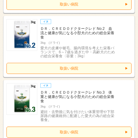
取扱い病院
ＤＲ．ＣＲＥＤＯドクタークレド No.2 血
流と健康が気になる小型犬のための総合栄養
食
3kg (ドライ)
愛犬の皮膚や被毛、腸内環境を考えた栄養バ
ランスで、6～7歳を過ぎた中・高齢犬のため
の総合栄養食〈容量：3kg〉
取扱い病院
ＤＲ．ＣＲＥＤＯドクタークレド No.3 体
重と健康が気になる小型犬のための総合栄養
食
3kg (ドライ)
避妊・去勢後に気を付けたい体重管理や下部
尿路の健康維持に配慮した愛犬の為の総合栄
養食。
取扱い病院