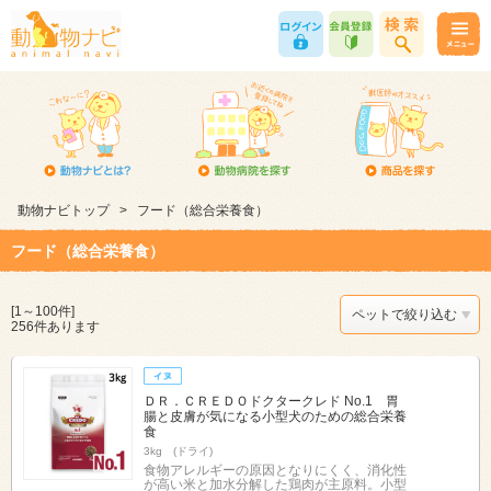
動物ナビトップ
>
フード（総合栄養食）
フード（総合栄養食）
[1～100件]
ペットで絞り込む
256件あります
ＤＲ．ＣＲＥＤＯドクタークレド No.1 胃
腸と皮膚が気になる小型犬のための総合栄養
食
3kg (ドライ)
食物アレルギーの原因となりにくく、消化性
が高い米と加水分解した鶏肉が主原料。小型