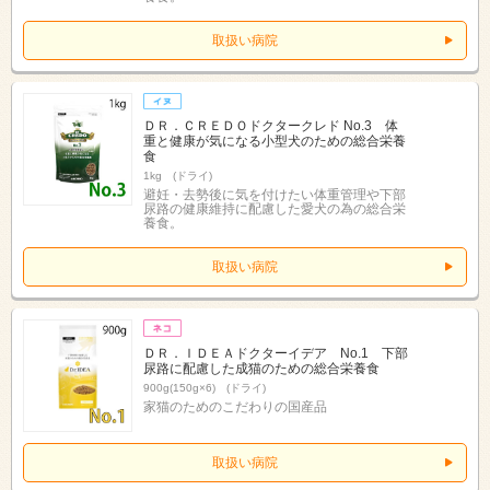
取扱い病院
ＤＲ．ＣＲＥＤＯドクタークレド No.3 体
重と健康が気になる小型犬のための総合栄養
食
1kg (ドライ)
避妊・去勢後に気を付けたい体重管理や下部
尿路の健康維持に配慮した愛犬の為の総合栄
養食。
取扱い病院
ＤＲ．ＩＤＥＡドクターイデア No.1 下部
尿路に配慮した成猫のための総合栄養食
900g(150g×6) (ドライ)
家猫のためのこだわりの国産品
取扱い病院