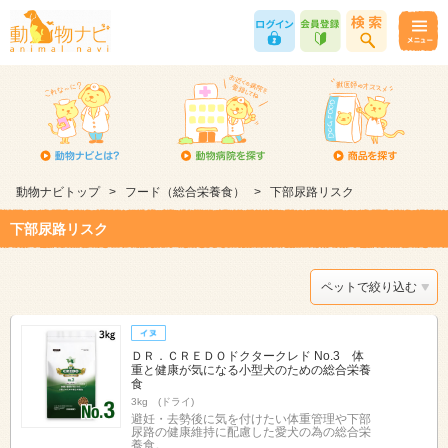
動物ナビトップ
>
フード（総合栄養食）
>
下部尿路リスク
下部尿路リスク
ペットで絞り込む
ＤＲ．ＣＲＥＤＯドクタークレド No.3 体
重と健康が気になる小型犬のための総合栄養
食
3kg (ドライ)
避妊・去勢後に気を付けたい体重管理や下部
尿路の健康維持に配慮した愛犬の為の総合栄
養食。