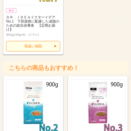
ＤＲ．ＩＤＥＡドクターイデア
No.1 下部尿路に配慮した成猫の
ための総合栄養食 【定期お届
け】
900g(150g×6) (ドライ)
取扱い病院
こちらの商品もおすすめ！