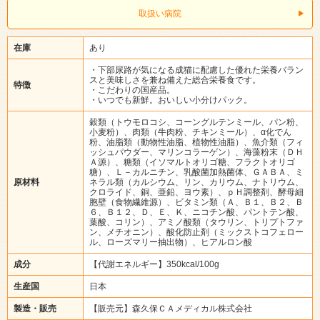
取扱い病院
在庫
あり
・下部尿路が気になる成猫に配慮した優れた栄養バラン
スと美味しさを兼ね備えた総合栄養食です。
特徴
・こだわりの国産品。
・いつでも新鮮。おいしい小分けパック。
穀類（トウモロコシ、コーングルテンミール、パン粉、
小麦粉）、肉類（牛肉粉、チキンミール）、α化でん
粉、油脂類（動物性油脂、植物性油脂）、魚介類（フィ
ッシュパウダー、マリンコラーゲン）、海藻粉末（ＤＨ
Ａ源）、糖類（イソマルトオリゴ糖、フラクトオリゴ
糖）、Ｌ－カルニチン、乳酸菌加熱菌体、ＧＡＢＡ、ミ
原材料
ネラル類（カルシウム、リン、カリウム、ナトリウム、
クロライド、銅、亜鉛、ヨウ素）、ｐＨ調整剤、酵母細
胞壁（食物繊維源）、ビタミン類（Ａ、Ｂ１、Ｂ２、Ｂ
６、Ｂ１２、Ｄ、Ｅ、Ｋ、ニコチン酸、パントテン酸、
葉酸、コリン）、アミノ酸類（タウリン、トリプトファ
ン、メチオニン）、酸化防止剤（ミックストコフェロー
ル、ローズマリー抽出物）、ヒアルロン酸
成分
【代謝エネルギー】350kcal/100g
生産国
日本
製造・販売
【販売元】森久保ＣＡメディカル株式会社