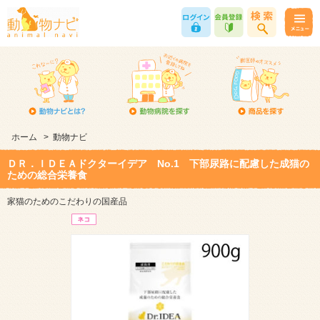
ホーム
>
動物ナビ
ＤＲ．ＩＤＥＡドクターイデア No.1 下部尿路に配慮した成猫の
ための総合栄養食
家猫のためのこだわりの国産品