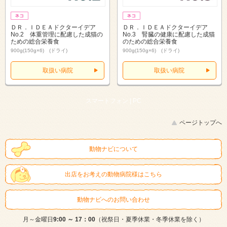
ＤＲ．ＩＤＥＡドクターイデア
ＤＲ．ＩＤＥＡドクターイデア
No.2 体重管理に配慮した成猫の
No.3 腎臓の健康に配慮した成猫
ための総合栄養食
のための総合栄養食
900g(150g×6) (ドライ)
900g(150g×6) (ドライ)
取扱い病院
取扱い病院
スマートフォン |
PC
ページトップへ
動物ナビについて
出店をお考えの動物病院様はこちら
動物ナビへのお問い合わせ
月～金曜日
9:00 ～ 17：00
（祝祭日・夏季休業・冬季休業を除く）