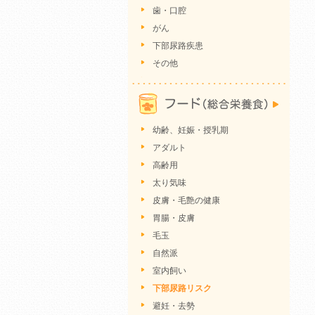
歯・口腔
がん
下部尿路疾患
その他
幼齢、妊娠・授乳期
アダルト
高齢用
太り気味
皮膚・毛艶の健康
胃腸・皮膚
毛玉
自然派
室内飼い
下部尿路リスク
避妊・去勢