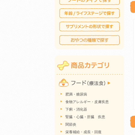
肥満・糖尿病
食物アレルギー・皮膚疾患
下痢・消化器
腎臓・心臓・肝臓 疾患
関節炎
栄養補給・成長・回復