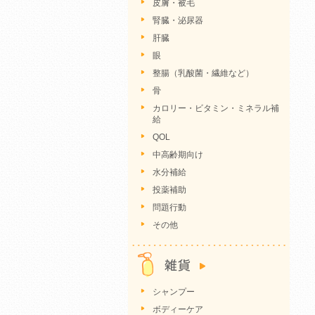
皮膚・被毛
腎臓・泌尿器
肝臓
眼
整腸（乳酸菌・繊維など）
骨
カロリー・ビタミン・ミネラル補
給
QOL
中高齢期向け
水分補給
投薬補助
問題行動
その他
シャンプー
ボディーケア