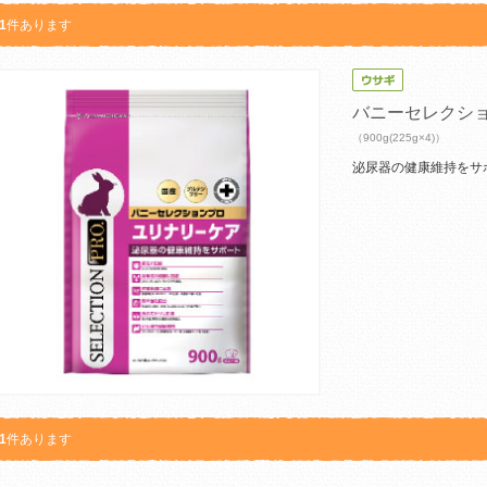
1
件あります
バニーセレクシ
（900g(225g×4)）
泌尿器の健康維持をサ
1
件あります