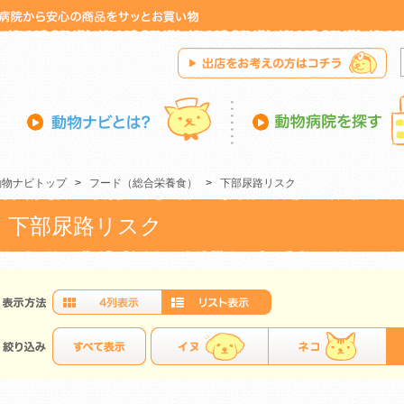
動物ナビトップ
>
フード（総合栄養食）
>
下部尿路リスク
下部尿路リスク