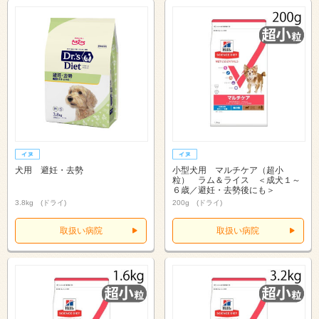
犬用 避妊・去勢
小型犬用 マルチケア（超小
粒） ラム＆ライス ＜成犬１～
６歳／避妊・去勢後にも＞
3.8kg (ドライ)
200g (ドライ)
取扱い病院
取扱い病院