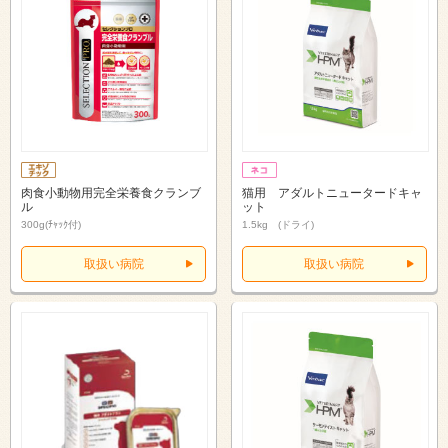
肉食小動物用完全栄養食クランブ
猫用 アダルトニュータードキャ
ル
ット
300g(ﾁｬｯｸ付)
1.5kg (ドライ)
取扱い病院
取扱い病院