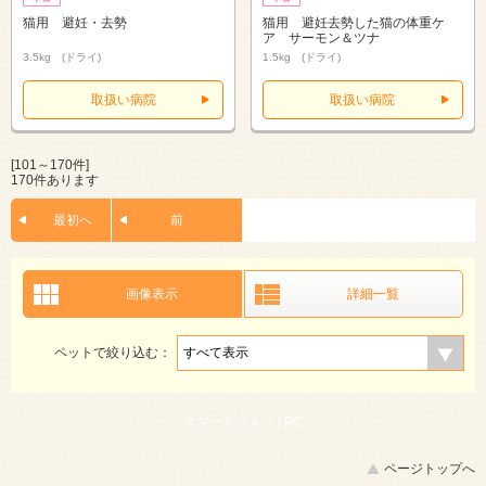
猫用 避妊・去勢
猫用 避妊去勢した猫の体重ケ
ア サーモン＆ツナ
3.5kg (ドライ)
1.5kg (ドライ)
取扱い病院
取扱い病院
[101～170件]
170件あります
最初へ
前
画像表示
詳細一覧
ペットで絞り込む：
スマートフォン |
PC
ページトップへ