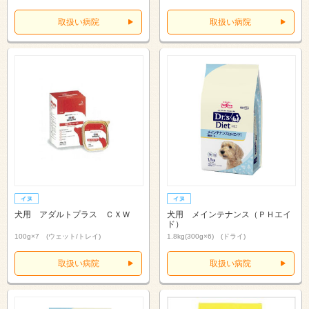
取扱い病院
取扱い病院
犬用 アダルトプラス ＣＸＷ
犬用 メインテナンス（ＰＨエイ
ド）
100g×7 (ウェット/トレイ)
1.8kg(300g×6) (ドライ)
取扱い病院
取扱い病院