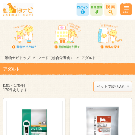
動物ナビトップ
>
フード（総合栄養食）
>
アダルト
アダルト
[101～170件]
ペットで絞り込む
170件あります